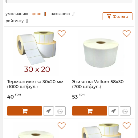
оклейки своей продукции или товаров. Печать на
термоэтикетке, стала привычным способом
умолчанию
цене
названию
указать любые данные, штрих коды или состав
Фильтр
рейтингу
продукции. В зависимости от используемой
модели этикеточного принтера, подбирается
нужный размер этикетки в рулоне. Информации
наносится исключительно методом термо
нагрева печатного элемента (термоголовки), а не
как принято считать тонером (как в лазерных
принтерах).
Термоэтикетка 30х20 мм
Этикетка Vellum 58x30
(1000 шт/рул.)
(700 шт/рул.)
Артикул:
763
Артикул:
843
грн
грн
40
53