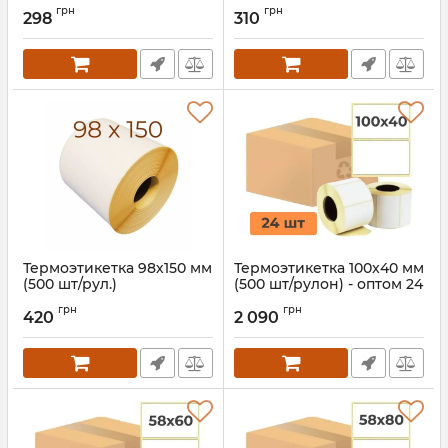
Артикул:
604
Артикул:
603
грн
грн
298
310
Термоэтикетка 98х150 мм
Термоэтикетка 100x40 мм
(500 шт/рул.)
(500 шт/рулон) - оптом 24
рулона
Артикул:
760
грн
грн
420
2 090
Артикул:
973