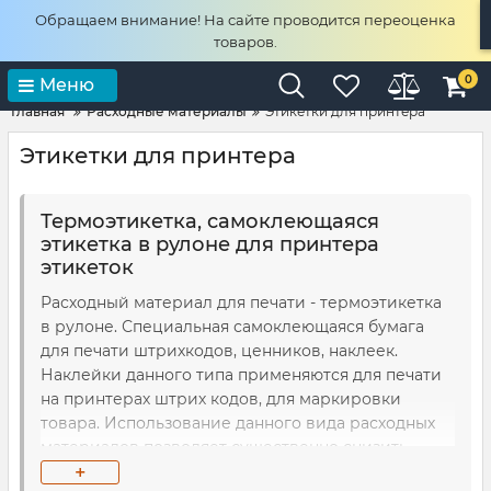
Обращаем внимание! На сайте проводится переоценка
товаров.
0
Меню
Главная
Расходные материалы
Этикетки для принтера
Этикетки для принтера
Термоэтикетка, самоклеющаяся
этикетка в рулоне для принтера
этикеток
Расходный материал для печати - термоэтикетка
в рулоне. Специальная самоклеющаяся бумага
для печати штрихкодов, ценников, наклеек.
Наклейки данного типа применяются для печати
на принтерах штрих кодов, для маркировки
товара. Использование данного вида расходных
материалов позволяет существенно снизить
+
затраты производителям и ритейлерам для