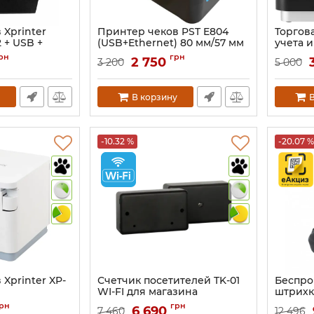
 Xprinter
Принтер чеков PST E804
Торгов
2 + USB +
(USB+Ethernet) 80 мм/57 мм
учета 
Fi)
UniPro
Артикул:
1404
рн
грн
2 750
3 200
5 000
Артикул:
В корзину
В
-10.32 %
-20.07 %
Xprinter XP-
Счетчик посетителей TK-01
Беспро
WI-FI для магазина
штрихк
+RS232)
Marlin 
Артикул:
1082
рн
грн
6 690
7 460
12 496