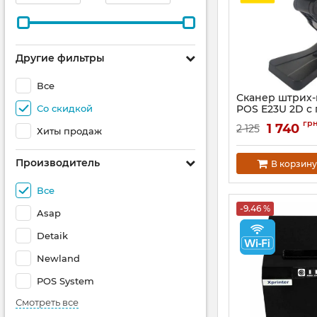
Другие фильтры
Все
Сканер штрих-
Со скидкой
POS E23U 2D с
Артикул:
1271
гр
1 740
2 125
Хиты продаж
Производитель
В корзину
Все
-9.46 %
Asap
Detaik
Newland
POS System
Смотреть все