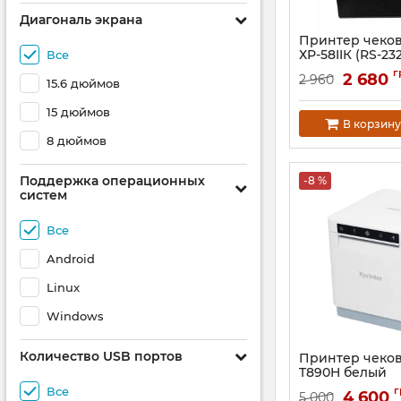
Диагональ экрана
Принтер чеков
ХР-58IIК (RS-23
Все
Bluetooth + Wi-
г
2 680
2 960
15.6 дюймов
Артикул:
377
15 дюймов
В корзину
8 дюймов
Поддержка операционных
-8 %
систем
Все
Android
Linux
Windows
Количество USB портов
Принтер чеков 
T890H белый
(USB+Ethernet
Все
г
4 600
5 000