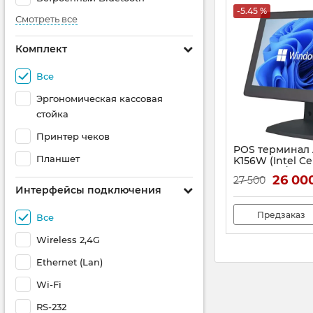
-5.45 %
Смотреть все
Комплект
Все
Эргономическая кассовая
стойка
Принтер чеков
POS терминал 
Планшет
K156W (Intel Ce
8Гб DDR4/SSD 1
26 00
27 500
Артикул:
1064
Интерфейсы подключения
Предзаказ
Все
Wireless 2,4G
Ethernet (Lan)
Wi-Fi
RS-232