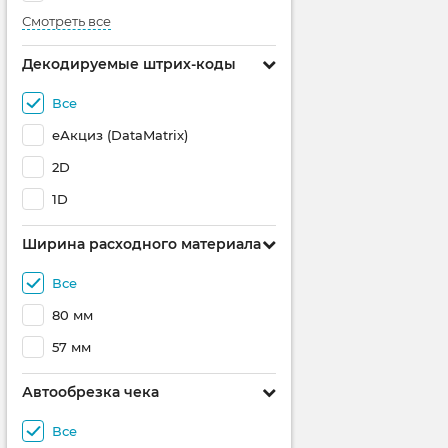
Смотреть все
Декодируемые штрих-коды
Все
еАкциз (DataMatrix)
2D
1D
Ширина расходного материала
Все
80 мм
57 мм
Автообрезка чека
Все