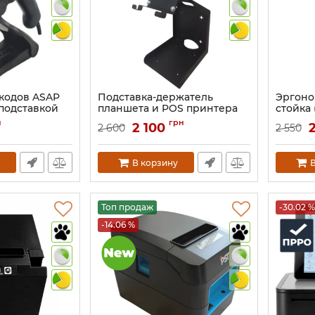
кодов ASAP
Подставка-держатель
Эргоно
 подставкой
планшета и POS принтера
стойка
Ergonomics
монито
н
грн
2 100
2 600
2 550
Артикул:
1286
Артикул:
В корзину
В
Топ продаж
-30.02 %
-14.06 %