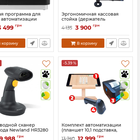
ая программа для
Эргономичная кассовая
и автоматизации
стойка (держатель
монитора, банковского
грн
грн
3 499
3 900
4 135
терминала, принтера чеков)
590
Артикул:
305
 корзину
В корзину
-5.39 %
водной сканер
Комплект автоматизации
ода Newland HR3280
(планшет 10,1 подставка,
BT SD (HR3280-BT-SD)
беспроводной сканер
грн
грн
9 988
12 999
13 740