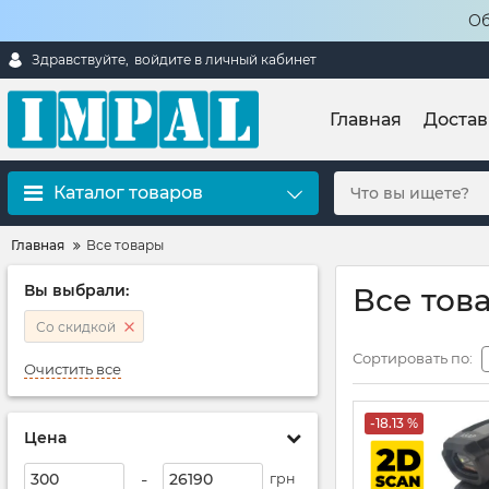
Об
Здравствуйте,
войдите в личный кабинет
Главная
Достав
Каталог товаров
Главная
Все товары
Вы выбрали:
Все тов
Со скидкой
Сортировать по:
Очистить все
-18.13 %
Цена
-
грн