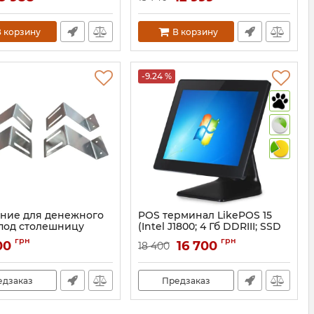
штрихкодов, принтер чеков
1360
80 мм с
Bluetooth+USB+LAN+WIFI)
 корзину
В корзину
-9.24 %
ние для денежного
POS терминал LikePOS 15
под столешницу
(Intel J1800; 4 Гб DDRIII; SSD
вейка)
128 Гб)
грн
грн
00
16 700
18 400
1260
Артикул:
821
едзаказ
Предзаказ