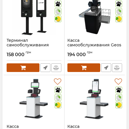
Терминал
Касса
самообслуживания
самообслуживания Geos
ISkiosk 32
SCO-01
грн
грн
158 000
194 000
Артикул:
232
Артикул:
770
Касса
Касса