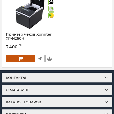
Принтер чеков Xprinter
XP-N260H
(USB+LAN+RS232)
грн
3 400
Артикул:
881
КОНТАКТЫ
О МАГАЗИНЕ
КАТАЛОГ ТОВАРОВ