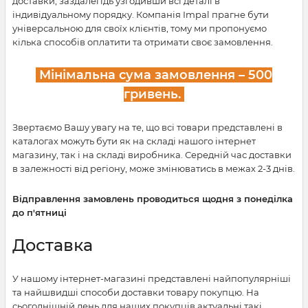
доставки, заздалегідь узгодивши всі деталі в
індивідуальному порядку. Компанія Impal прагне бути
універсальною для своїх клієнтів, тому ми пропонуємо
кілька способів оплатити та отримати своє замовлення.
Мінімальна сума замовлення – 500
гривень.
Звертаємо Вашу увагу на те, що всі товари представлені в
каталогах можуть бути як на складі нашого інтернет
магазину, так і на складі виробника. Середній час доставки
в залежності від регіону, може змінюватись в межах 2-3 днів.
Відправлення замовлень проводиться щодня з понеділка
до п'ятниці
Доставка
У нашому інтернет-магазині представлені найпопулярніші
та найшвидші способи доставки товару покупцю. На
сьогоднішній день для наших покупців актуальні такі