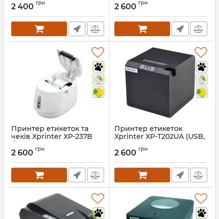
грн
грн
2 400
2 600
Артикул:
805
Принтер етикеток та
Принтер етикеток
чеків Xprinter XP-237B
Xprinter XP-T202UA (USB,
білий (2 в 1) USB
20-60 мм)
грн
грн
2 600
2 600
Артикул:
859
Артикул:
1439