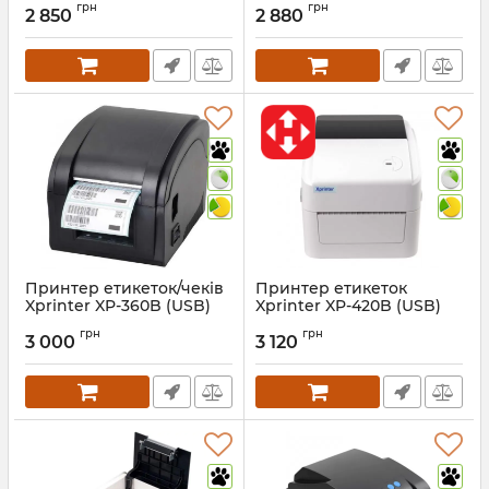
грн
грн
2 850
2 880
Артикул:
410
Артикул:
901
Принтер етикеток/чеків
Принтер етикеток
Xprinter XP-360B (USB)
Xprinter XP-420B (USB)
Артикул:
861
Артикул:
416
грн
грн
3 000
3 120