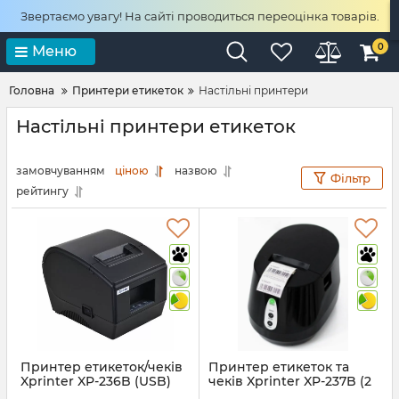
Звертаємо увагу! На сайті проводиться переоцінка товарів.
0
Меню
Головна
Принтери етикеток
Настільні принтери
Настільні принтери етикеток
замовчуванням
ціною
назвою
Фільтр
рейтингу
Принтер етикеток/чеків
Принтер етикеток та
Xprinter XP-236B (USB)
чеків Xprinter XP-237B (2
в 1) USB
Артикул:
409