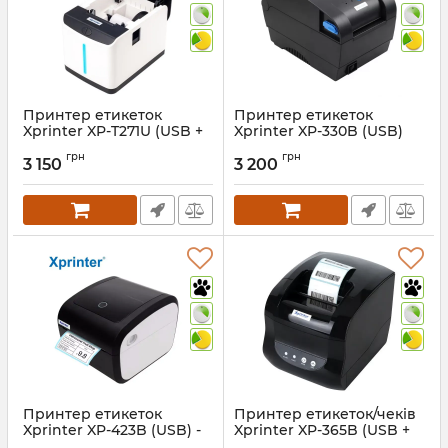
Принтер етикеток
Принтер етикеток
Xprinter XP-T271U (USB +
Xprinter XP-330B (USB)
Bluetooth)
Артикул:
411
грн
грн
3 150
3 200
Артикул:
1440
Принтер етикеток
Принтер етикеток/чеків
Xprinter XP-423B (USB) -
Xprinter XP-365B (USB +
203 dpi
LAN + RS232)