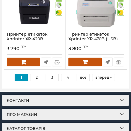
Принтер етикеток
Принтер етикеток
Xprinter XP-420B
Xprinter XP-470B (USB)
(Bluetooth + USB)
203 dpi
грн
грн
3 790
3 800
Артикул:
1025
Артикул:
1011
1
2
3
4
все
вперед »
КОНТАКТИ
ПРО МАГАЗИН
КАТАЛОГ ТОВАРІВ