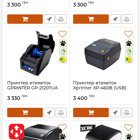
грн
грн
3 300
3 300
Артикул:
1308
Артикул:
758
Принтер етикеток
Принтер етикеток
GPRINTER GP-2120TUA
Xprinter XP-460B (USB)
(USB)
Артикул:
1342
грн
грн
3 330
3 400
Артикул:
1417