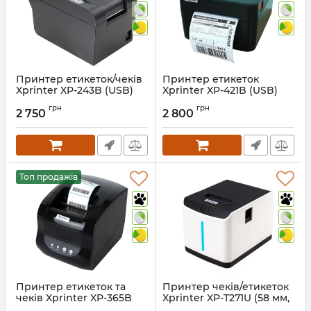
Принтер етикеток/чеків
Принтер етикеток
Xprinter XP-243B (USB)
Xprinter XP-421B (USB)
Артикул:
885
Артикул:
1194
грн
грн
2 750
2 800
Топ продажів
Принтер етикеток та
Принтер чеків/етикеток
чеків Xprinter XP-365B
Xprinter XP-T271U (58 мм,
(USB) 203 dpi
USB)