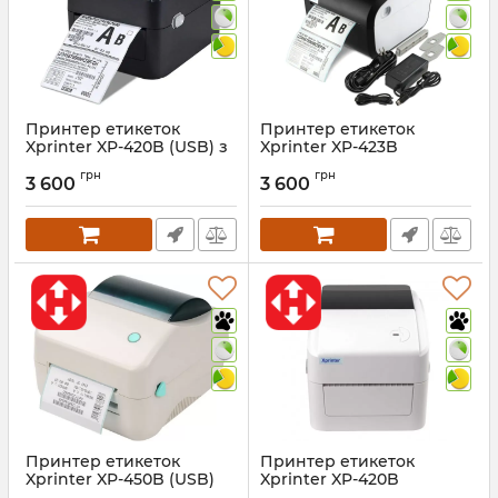
Принтер етикеток
Принтер етикеток
Xprinter XP-420B (USB) з
Xprinter XP-423B
відокремлювачем
(Ethernet + USB) - 203 dpi
грн
грн
етикеток
3 600
3 600
Артикул:
1076
Принтер етикеток
Принтер етикеток
Xprinter XP-450B (USB)
Xprinter XP-420B
(Ethernet + USB)