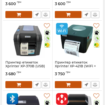
Артикул:
709
грн
грн
3 600
3 600
Артикул:
721
Принтер етикеток
Принтер етикеток
Xprinter XP-370B (USB)
Xprinter XP-421B (WiFi +
USB)
Артикул:
413
грн
грн
3 680
3 750
Артикул:
1195