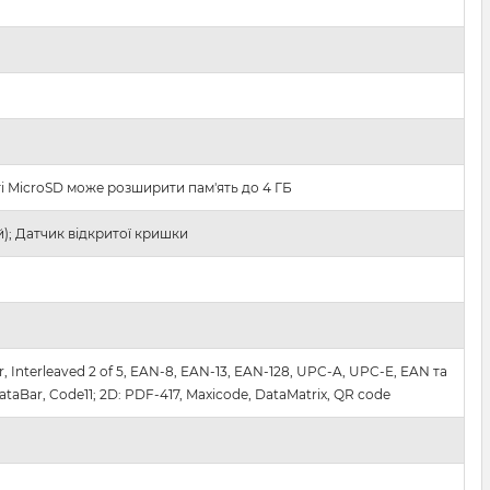
і MicroSD може розширити пам'ять до 4 ГБ
й); Датчик відкритої кришки
, Interleaved 2 of 5, EAN-8, EAN-13, EAN-128, UPC-A, UPC-E, EAN та
ataBar, Code11; 2D: PDF-417, Maxicode, DataMatrix, QR code