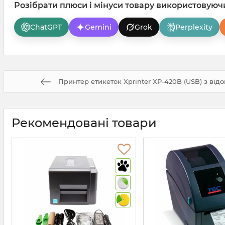
Розібрати плюси і мінуси товару використовуюч
ChatGPT
Gemini
Grok
Perplexity
Принтер етикеток Xprinter XP-420B (USB) з ві
Рекомендовані товари