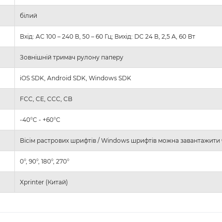
білий
Вхід: AC 100 – 240 В, 50 – 60 Гц; Вихід: DC 24 В, 2,5 А, 60 Вт
Зовнішній тримач рулону паперу
iOS SDK, Android SDK, Windows SDK
FCC, CE, CCC, CB
-40°C - +60°C
Вісім растрових шрифтів / Windows шрифтів можна завантажити
0°, 90°, 180°, 270°
Xprinter (Китай)