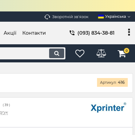
Зворотній зв'язок
Українська
Акції
Контакти
(093) 834-38-81
0
416
Артикул:
(
39
)
дгук