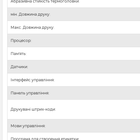
Абразивна стійкість термоголовки:
мін. Довжина друку:
Макс. Довжина друку:
Процесор:
Пам'ять:
Датчики:
Інтерфейс управління:
Панель управління:
Друкувані штрих-коди:
Мови управління:
Програма для створення етикетки: