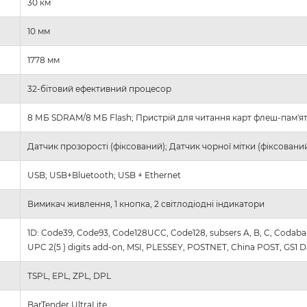
30 км
10 мм
1778 мм
32-бітовий ефективний процесор
8 МБ SDRAM/8 МБ Flash; Пристрій для читання карт флеш-пам'ят
Датчик прозорості (фіксований); Датчик чорної мітки (фіксовани
USB; USB+Bluetooth; USB + Ethernet
Вимикач живлення, 1 кнопка, 2 світлодіодні індикатори
1D: Code39, Code93, Code128UCC, Code128, subsers A, B, C, Codabar
UPC 2(5 ) digits add-on, MSI, PLESSEY, POSTNET, China POST, GS1 D
TSPL, EPL, ZPL, DPL
BarTender UltraLite