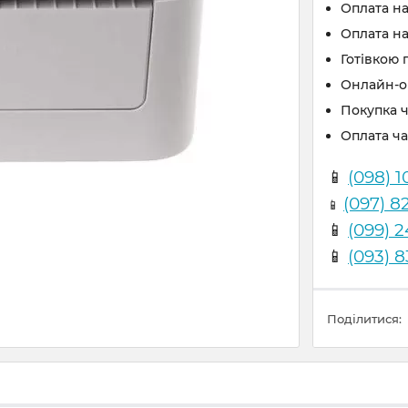
Оплата н
Оплата на
Готівкою 
Онлайн-оп
Покупка 
Оплата ч
📱
(098) 1
(097) 8
📱
📱
(099) 
📱
(093) 
Поділитися: