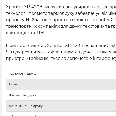
Xprinter XP-420B заслужив популярність серед др
технології прямого термодруку забезпечує відмінну
процесу. Найчастіше принтер етикеток Xprinter X
транспортних компаніях для друку текстових та гра
квитанціях та ТТН.
Принтер етикеток Xprinter XP-420B оснащений 32-
SD для розширення флеш-пам'яті до 4 ГБ, фіксова
пристроєм здійснюється за допомогою інтерфейсу U
Технологія друку:
Дозвіл:
Швидкість друку:
Макс. Ширина друку: