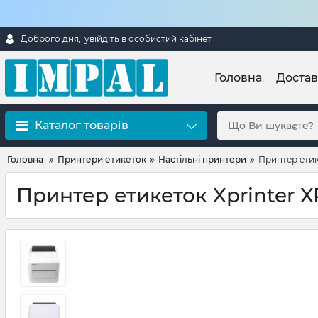
Доброго дня,
увійдіть в особистий кабінет
Головна
Достав
Каталог товарів
Головна
Принтери етикеток
Настільні принтери
Принтер етик
Принтер етикеток Xprinter X