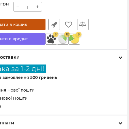
грн
−
+
дати в кошик
3
12
3
ити в кредит
оставки
а за 1-2 дні!
не замовлення 500 гривень
ння Нової пошти
 Нової Пошти
з
плати