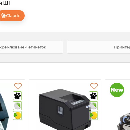
и ШІ
Claude
докремлювачем етикеток
Принтер