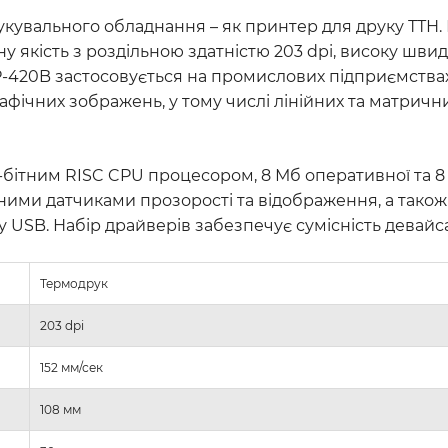
укувального обладнання – як принтер для друку ТТН.
 якість з роздільною здатністю 203 dpi, високу швид
P-420B застосовується на промислових підприємствах
фічних зображень, у тому числі лінійних та матричних
бітним RISC CPU процесором, 8 Мб оперативної та 8 
ними датчиками прозорості та відображення, а тако
SB. Набір драйверів забезпечує сумісність девайса з
Термодрук
203 dpi
152 мм/сек
108 мм