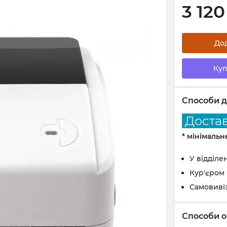
3 120
До
Куп
Способи д
Доставк
* мінімаль
У відділе
Кур'єром
Самовиві
Способи о