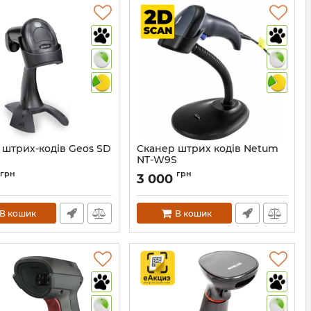
 штрих-кодів Geos SD
Сканер штрих кодів Netum
NT-W9S
339
Артикул:
578
грн
грн
3 000
В кошик
В кошик