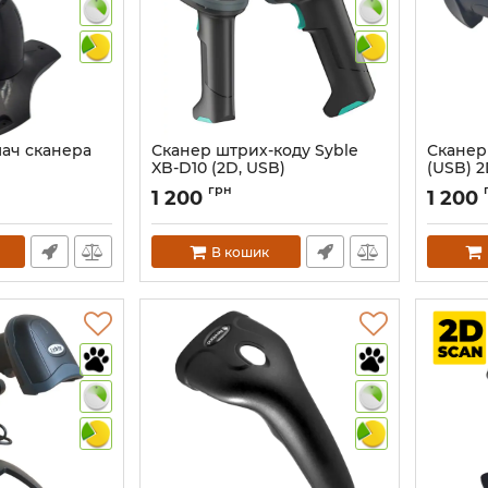
мач сканера
Сканер штрих-коду Syble
Сканер
XB-D10 (2D, USB)
(USB) 
Артикул:
1338
Артикул:
грн
1 200
1 200
В кошик