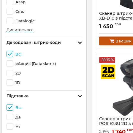
Asap
Cino
Сканер штрих-
XB-D10 з підста
Datalogic
USB)
грн
1 450
Артикул:
1405
Дивитись все
В кошик
Декодовані штрих-коди
Всі
-18.13 %
еАкциз (DataMatrix)
2D
1D
Підставка
Всі
Да
Сканер штрих-
POS E23U 2D з 
Ні
Артикул:
1271
гр
1 740
2 125