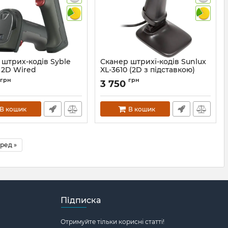
 штрих-кодів Syble
Сканер штрихї-кодів Sunlux
 2D Wired
XL-3610 (2D з підставкою)
ійний
Артикул:
1080
грн
грн
3 750
1329
В кошик
В кошик
ред »
Підписка
Отримуйте тільки корисні статті!