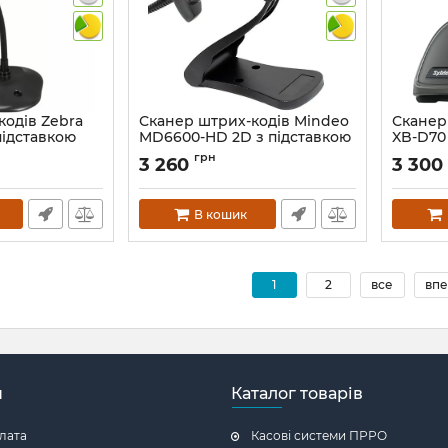
кодів Zebra
Сканер штрих-кодів Mindeo
Сканер
підставкою
MD6600-HD 2D з підставкою
XB-D70
профес
Артикул:
1005
грн
3 260
3 300
Артикул:
В кошик
1
2
все
впе
н
Каталог товарів
плата
Касові системи ПРРО