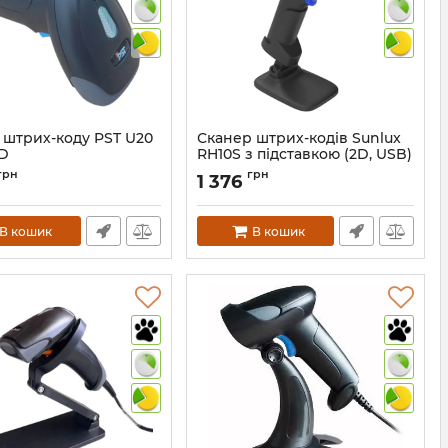
 штрих-коду PST U20
Сканер штрих-кодів Sunlux
2D
RH10S з підставкою (2D, USB)
1235
Артикул:
1397
грн
грн
1 376
В кошик
В кошик