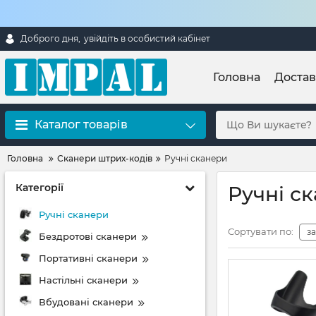
Доброго дня,
увійдіть в особистий кабінет
Головна
Достав
Каталог товарів
Головна
Сканери штрих-кодів
Ручні сканери
Категорії
Ручні с
Ручні сканери
Сортувати по:
з
Бездротові сканери
Портативні сканери
Настільні сканери
Вбудовані сканери