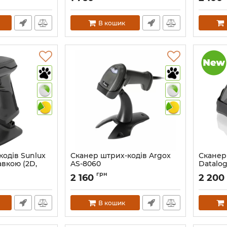
Артикул:
В кошик
кодів Sunlux
Сканер штрих-кодів Argox
Сканер
авкою (2D,
AS-8060
Datalo
(USB) з
Артикул:
326
грн
2 160
2 200
компле
Артикул:
В кошик