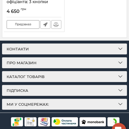
офіціанта: 3 кнопки
виклику офіціанта +
грн
Інформаційне табло +
4 650
Пейджер
Артикул:
682
Предзаказ
КОНТАКТИ
ПРО МАГАЗИН
КАТАЛОГ ТОВАРІВ
ПІДПИСКА
МИ У СОЦМЕРЕЖАХ: