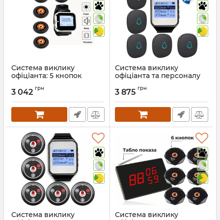
Система виклику
Система виклику
офіціанта: 5 кнопок
офіціанта та персоналу
виклику офіціанта +
(кнопки виклику
грн
грн
пейджер офіціанта 1 шт
вологостійкі 5 шт +
3 042
3 875
пейджер 1 шт)
Артикул:
980
Артикул:
1184
Система виклику
Система виклику