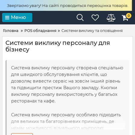
Звертаємо увагу! На сайті проводиться переоцінка товарів.
0
Меню
Головна
POS обладнання
Системи виклику та оповіщення
Системи виклику персоналу для
бізнесу
Система виклику персоналу створена спеціально
для швидкого обслуговування клієнтів, що
дозволяє вивести сервіс на зовсім інший рівень
та підвищити престиж Вашого закладу. Кнопки
виклику персоналу використовують у багатьох
ресторанах та кафе.
Система виклику персоналу особливо підходить
для великих та багаторівневих приміщень, де
немає можливості візуального контролю:
ресторани та кафе з великою кількістю залів,