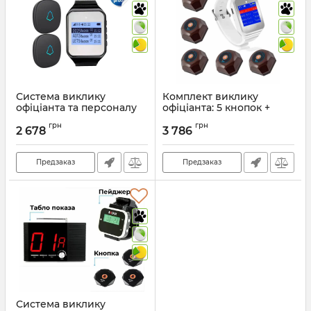
Система виклику
Комплект виклику
офіціанта та персоналу
офіціанта: 5 кнопок +
(пейджер 1 шт + кнопки
пейджер
грн
грн
виклику вологостійкі 2
2 678
3 786
Артикул:
807
шт)
Артикул:
1304
Предзаказ
Предзаказ
Система виклику