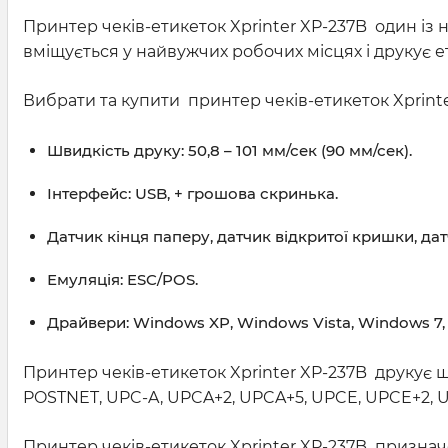
Принтер чеків-етикеток Xprinter XP-237B один із н
вміщується у найвужчих робочих місцях і друкує
Вибрати та купити принтер чеків-етикеток Xprint
Швидкість друку: 50,8 – 101 мм/сек (90 мм/сек).
Інтерфейс: USB, + грошова скринька.
Датчик кінця паперу, датчик відкритої кришки, дат
Емуляція: ESC/POS.
Драйвери: Windows XP, Windows Vista, Windows 7, W
Принтер чеків-етикеток Xprinter XP-237B друкує шт
POSTNET, UPC-A, UPCA+2, UPCA+5, UPCE, UPCE+2, UPCE
Принтер чеків-етикеток Xprinter XP-237B призначе