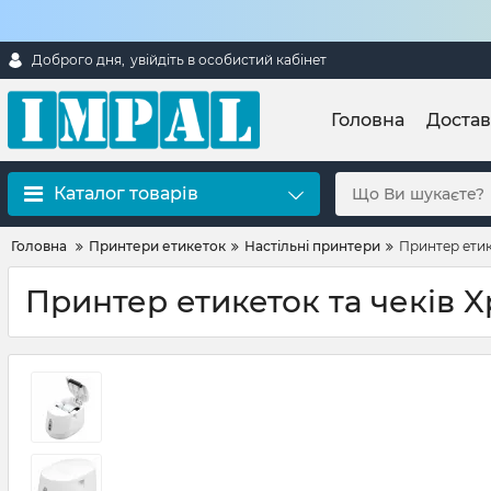
Доброго дня,
увійдіть в особистий кабінет
Головна
Достав
Каталог товарів
Головна
Принтери етикеток
Настільні принтери
Принтер етике
Принтер етикеток та чеків Xp