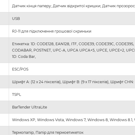
Датчик кінця паперу; Датчик відкритої кришки; Датчик прозорос
USB
RJ-11 для підключення грошової скриньки
Етикетка: 1D: CODE128, EAN128, ITF, CODE39, CODE39C, CODE39S,
CODABAR, POSTNET, UPC-A, UPCA UPCA+5, UPCE, UPCE+2, UPCE+5, 
1D: Coda Bar,
ESC/POS
Шрифт A: (12 х 24 пікселів), Шрифт B: (9 х 17 пікселів), Шрифт CHN: 
TSPL
BarTender UltraLite
Windows XP, Windows Vista, Windows 7, Windows 8, Windows 8.1, 
Термопапір, Папір для термоетикеток