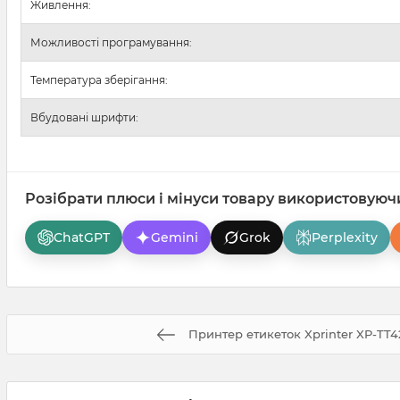
Живлення:
Можливості програмування:
Температура зберігання:
Вбудовані шрифти:
Розібрати плюси і мінуси товару використовуюч
ChatGPT
Gemini
Grok
Perplexity
Принтер етикеток Xprinter XP-TT4