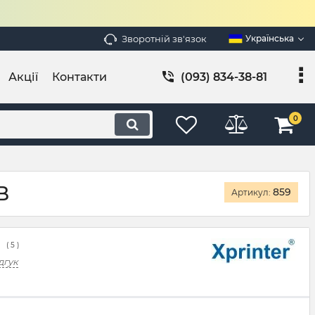
Зворотній зв'язок
Українська
Акції
Контакти
(093) 834-38-81
0
B
859
Артикул:
(
5
)
дгук