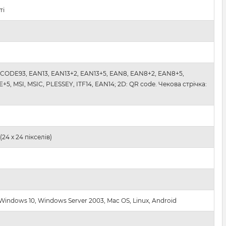
ті
 CODE93, EAN13, EAN13+2, EAN13+5, EAN8, EAN8+2, EAN8+5,
MSI, MSIC, PLESSEY, ITF14, EAN14; 2D: QR code. Чекова стрічка:
(24 х 24 пікселів)
Windows 10, Windows Server 2003, Mac OS, Linux, Android