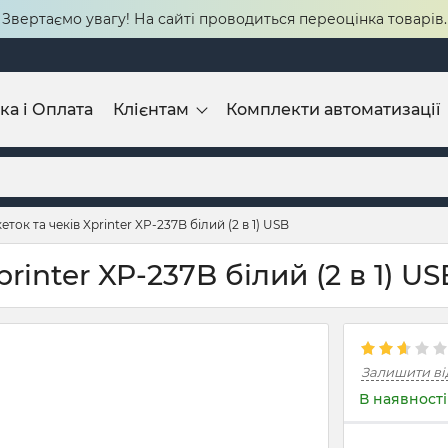
Звертаємо увагу! На сайті проводиться переоцінка товарів.
ка і Оплата
Клієнтам
Комплекти автоматизації
ток та чеків Xprinter XP-237B білий (2 в 1) USB
rinter XP-237B білий (2 в 1) US
Залишити ві
В наявності