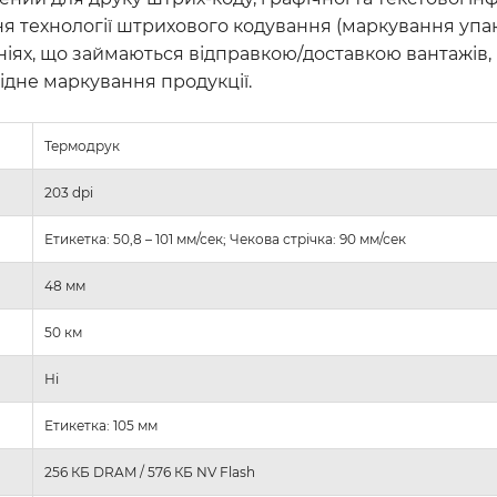
ня технології штрихового кодування (маркування упа
аніях, що займаються відправкою/доставкою вантажів,
хідне маркування продукції.
Термодрук
203 dpi
Етикетка: 50,8 – 101 мм/сек; Чекова стрічка: 90 мм/сек
48 мм
50 км
Ні
Етикетка: 105 мм
256 КБ DRAM / 576 КБ NV Flash