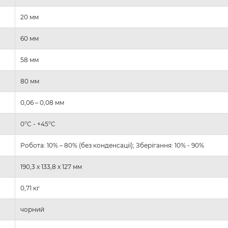
20 мм
60 мм
58 мм
80 мм
0,06 – 0,08 мм
0°C - +45°C
Робота: 10% – 80% (без конденсації); Зберігання: 10% - 90%
190,3 х 133,8 х 127 мм
0,71 кг
чорний