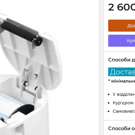
2 60
До
Куп
Способи д
Доставк
* мінімаль
У відділе
Кур'єром
Самовиві
Способи о