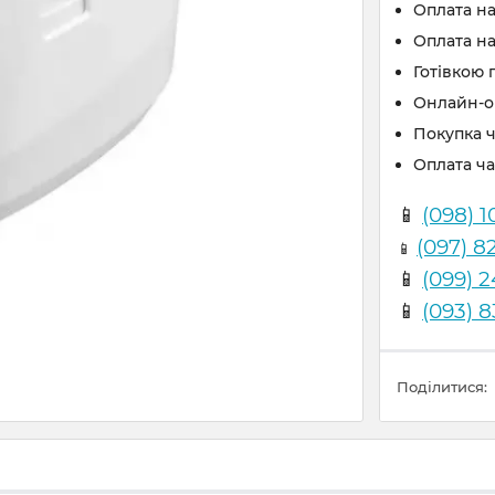
Оплата н
Оплата на
Готівкою 
Онлайн-оп
Покупка 
Оплата ч
📱
(098) 1
(097) 8
📱
📱
(099) 
📱
(093) 
Поділитися: