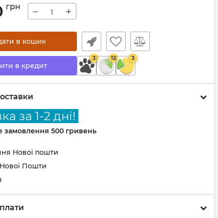
0
грн
−
+
дати в кошик
3
12
3
ити в кредит
оставки
а за 1-2 дні!
не замовлення 500 гривень
ння Нової пошти
 Нової Пошти
з
плати