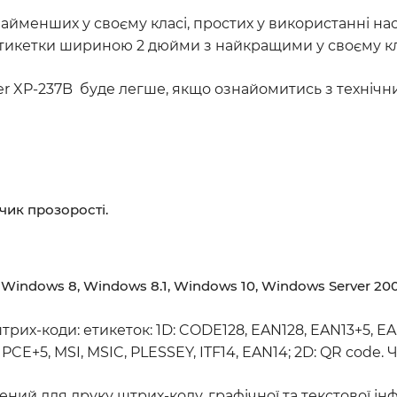
айменших у своєму класі, простих у використанні нас
 етикетки шириною 2 дюйми з найкращими у своєму к
er XP-237B буде легше, якщо ознайомитись з техніч
чик прозорості.
indows 8, Windows 8.1, Windows 10, Windows Server 2003
рих-коди: етикеток: 1D: CODE128, EAN128, EAN13+5, E
+5, MSI, MSIC, PLESSEY, ITF14, EAN14; 2D: QR code. Ч
ний для друку штрих-коду, графічної та текстової ін