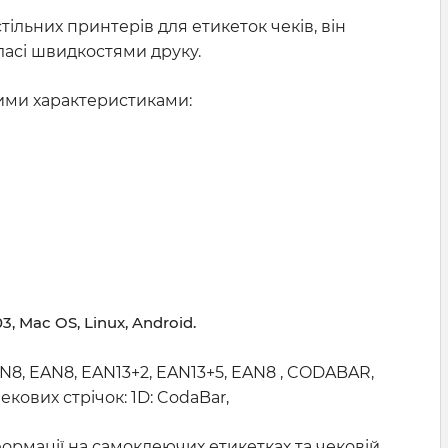
тільних принтерів для етикеток чеків, він
ласі швидкостями друку.
ними характеристиками:
, Mac OS, Linux, Android.
AN8, EAN8, EAN13+2, EAN13+5, EAN8 , CODABAR,
екових стрічок: 1D: CodaBar,
формації на самоклеючих етикетках та чековій