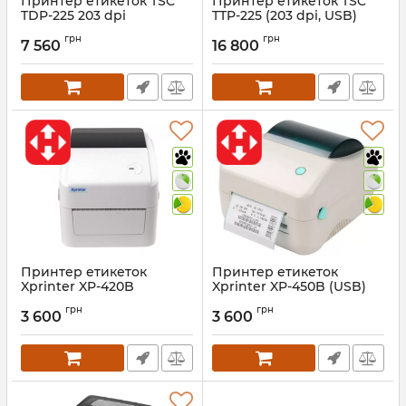
Принтер етикеток TSC
Принтер етикеток TSC
TDP-225 203 dpi
TTP-225 (203 dpi, USB)
Артикул:
420
Артикул:
437
грн
грн
7 560
16 800
Принтер етикеток
Принтер етикеток
Xprinter XP-420B
Xprinter XP-450B (USB)
(Ethernet + USB)
Артикул:
709
грн
грн
3 600
3 600
Артикул:
721