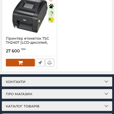
Принтер етикеток TSC
TH240T (LCD-дисплей,
203 dpi, 108 мм ширина
грн
друку, швидкість 203 мм/
27 600
сек)
Артикул:
1255
КОНТАКТИ
ПРО МАГАЗИН
КАТАЛОГ ТОВАРІВ