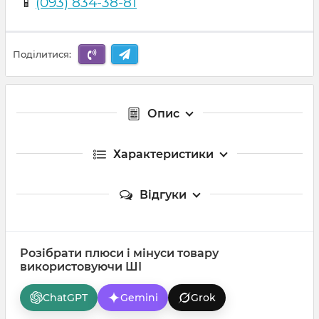
📱
(093) 834-38-81
Поділитися:
Опис
Характеристики
Відгуки
Розібрати плюси і мінуси товару
використовуючи ШІ
ChatGPT
Gemini
Grok