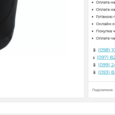
Оплата н
Оплата на
Готівкою 
Онлайн-оп
Покупка 
Оплата ч
📱
(098) 1
(097) 8
📱
📱
(099) 
📱
(093) 
Поділитися: