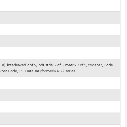
, interleaved 2 of 5, industrial 2 of 5, matrix 2 of 5, codabar, Code
Post Code, GS1 DataBar (formerly RSS) series