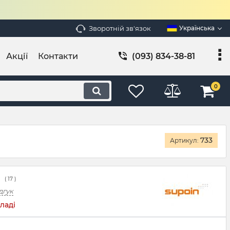
Зворотній зв'язок
Українська
Акції
Контакти
(093) 834-38-81
0
733
Артикул:
(
17
)
дгук
ладі