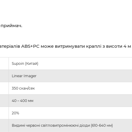
-приймач.
матеріалів ABS+PC може витримувати краплі з висоти 4 м 
Supoin (Китай)
Linear Imager
350 скан/сек
40 – 400 мм
20%
Видимі червоні світловипромінюючі діоди (610-640 нм)