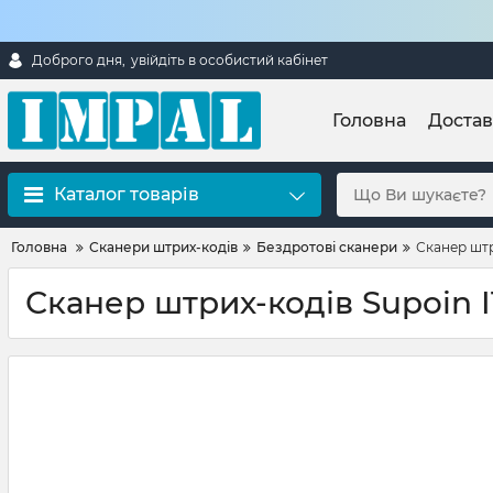
Доброго дня,
увійдіть в особистий кабінет
Головна
Достав
Каталог товарів
Головна
Сканери штрих-кодів
Бездротові сканери
Сканер штр
Сканер штрих-кодів Supoin I