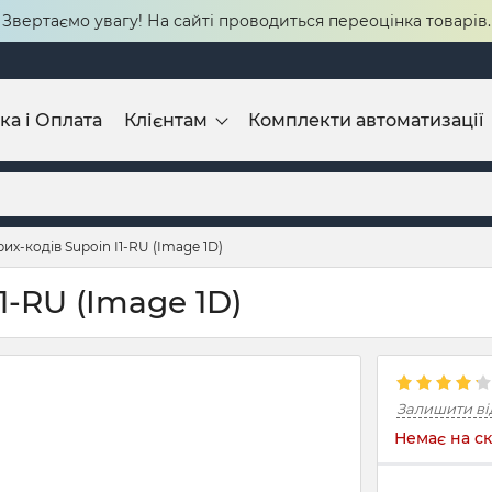
Звертаємо увагу! На сайті проводиться переоцінка товарів.
ка і Оплата
Клієнтам
Комплекти автоматизації
их-кодів Supoin I1-RU (Image 1D)
1-RU (Image 1D)
Залишити ві
Немає на ск