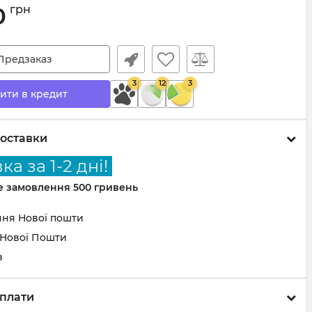
0
грн
Предзаказ
3
12
3
ити в кредит
оставки
а за 1-2 дні!
не замовлення 500 гривень
ння Нової пошти
 Нової Пошти
з
плати