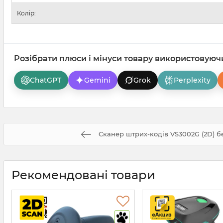
Колір:
Розібрати плюси і мінуси товару використовуюч
ChatGPT
Gemini
Grok
Perplexity
Сканер штрих-кодів VS3002G (2D) 
Рекомендовані товари