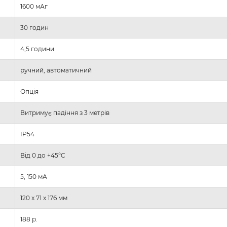
1600 мАг
30 годин
4,5 години
ручний, автоматичний
Опція
Витримує падіння з 3 метрів
IP54
Від 0 до +45°C
5, 150 мА
120 x 71 x 176 мм
188 р.