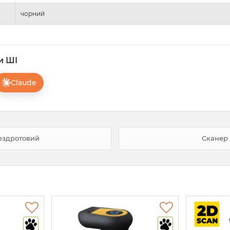
чорний
и ШІ
Claude
бездротовий
Сканер 