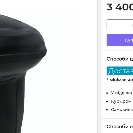
3 40
Куп
Способи д
Доставк
* мінімаль
У відділе
Кур'єром
Самовиві
Способи о