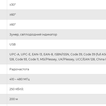
±30°
±60°
±60°
Зумер, світлодіодний індикатор
USB
UPC-A, UPC-E, EAN-13, EAN-8, ISBN/ISSN, Code 39, Code 39 (full ASCII)
128, Code 93, Code 11, MSI/Plessey, UK/Plessey, UCC/EAN 128, China 
Радіочастота
410 – 480 МГц
250 Кбіт/с
200 м