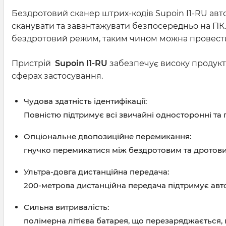
Бездротовий сканер штрих-кодів Supoin I1-RU авт
сканувати та завантажувати безпосередньо на ПК.
бездротовий режим, таким чином можна провести
Пристрій
Supoin I1-RU
забезпечує високу продуктив
сферах застосування.
Чудова здатність ідентифікації:
Повністю підтримує всі звичайні односторонні та
Опціональне двопозиційне перемикання:
гнучко перемикатися між бездротовим та дротов
Ультра-довга дистанційна передача:
200-метрова дистанційна передача підтримує авто
Сильна витривалість:
полімерна літієва батарея, що перезаряджається,