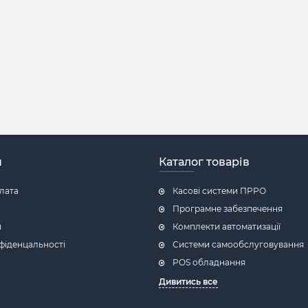
н
Каталог товарів
плата
Касові системи ПРРО
Програмне забезпечення
я
Комплекти автоматизації
фіденцальності
Системи самообслуговування
POS обладнання
Дивитись все