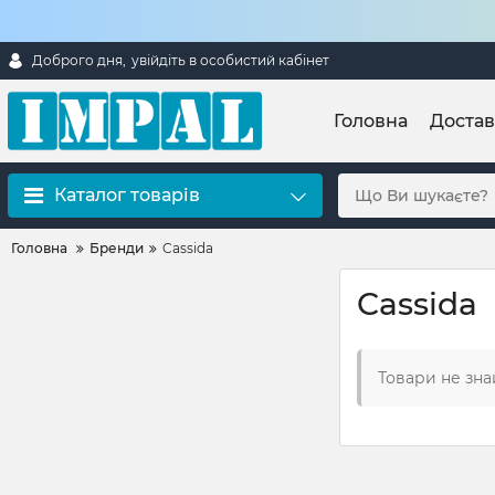
Доброго дня,
увійдіть в особистий кабінет
Головна
Достав
Каталог товарів
Головна
Бренди
Cassida
Cassida
Товари не зна