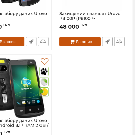
ал збору даних Urovo
Захищений планшет Urovo
P8100P (P8100P-
SZ2S10E40000)
313
грн
грн
0
48 000
Артикул:
738
В кошик
В кошик
ал збору даних Urovo
ndroid 8.1 / RAM 2 GB /
GB / NFC)
грн
00