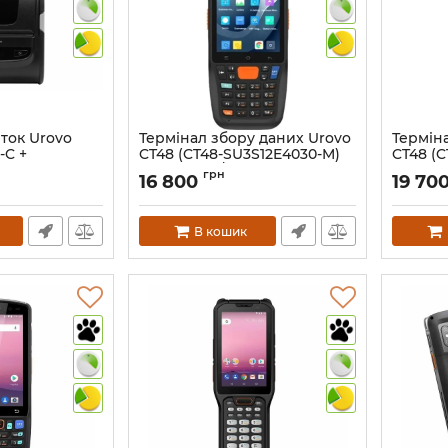
ток Urovo
Термінал збору даних Urovo
Термін
-C +
CT48 (CT48-SU3S12E4030-M)
CT48 (C
i )
(RAM 2 GB / ROM 32 GB,
(RAM 4 
грн
16 800
19 70
Bluetooth + Wi-Fi + NFC + 4G
Bluetoo
+ GPS)
+ GPS)
Артикул:
1161
Артикул:
В кошик