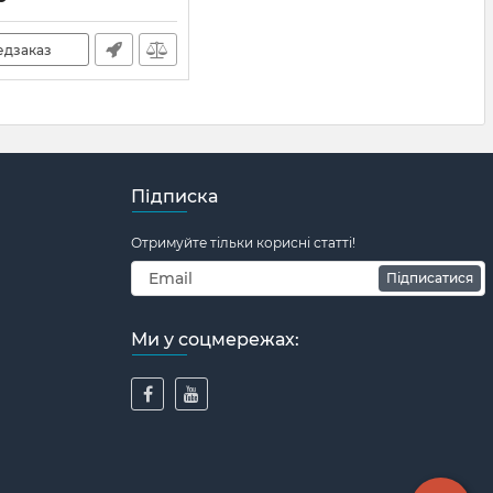
776
едзаказ
Підписка
Отримуйте тільки корисні статті!
Підписатися
Ми у соцмережах: