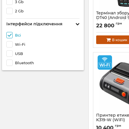
3 Gb
2 Gb
Термінал збор
DT40 (Android 
/ ROM 16 GB / N
Інтерфейси підключення
грн
22 800
Артикул:
312
Всі
В кошик
Wi-Fi
USB
Bluetooth
Принтер етике
K319-W (WiFi)
Артикул:
475
грн
10 400