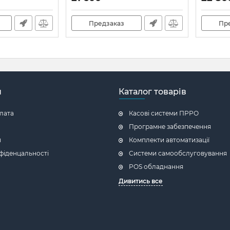
Артикул:
775
Артикул:
Предзаказ
Пр
н
Каталог товарів
плата
Касові системи ПРРО
Програмне забезпечення
я
Комплекти автоматизації
фіденцальності
Системи самообслуговування
POS обладнання
Дивитись все