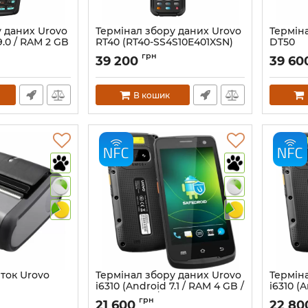
у даних Urovo
Термінал збору даних Urovo
Термін
9.0 / RAM 2 GB
RT40 (RT40-SS4S10E401XSN)
DT50
FC)
Артикул:
774
Артикул:
грн
39 200
39 60
В кошик
ток Urovo
Термінал збору даних Urovo
Термін
i6310 (Android 7.1 / RAM 4 GB /
i6310 (A
ROM 64 GB / NFC)
ROM 16 
грн
21 600
22 8