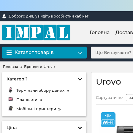
Доброго дня,
увійдіть в особистий кабінет
Головна
Достав
Каталог товарів
Головна
Бренди
Urovo
Категорії
Urovo
Термінали збору даних
Сортувати по:
з
Планшети
Мобільні принтери
Ціна