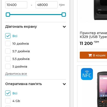
-
грн
Діагональ екрану
Принтер етике
Всі
K329 (USB Type
Bluetooth + WiF
грн
11 200
10 дюймів
Артикул:
777
5.7 дюймів
В кошик
5.5 дюймів
5 дюймів
Дивитись все
Оперативна пам'ять
Всі
4 Gb