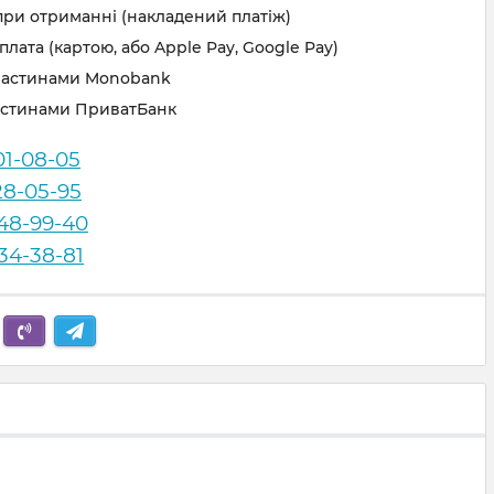
при отриманні (накладений платіж)
лата (картою, або Apple Pay, Google Pay)
частинами Monobank
астинами ПриватБанк
01-08-05
28-05-95
248-99-40
834-38-81