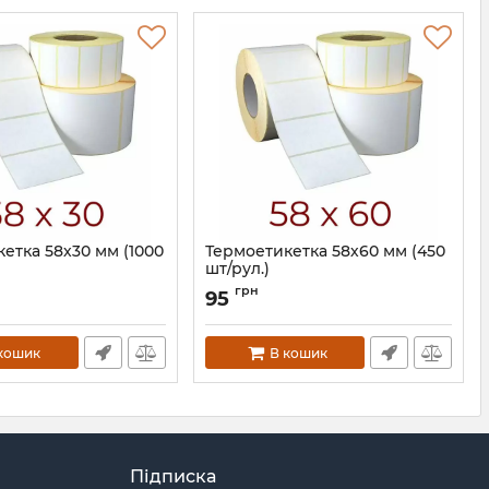
етка 58х30 мм (1000
Термоетикетка 58х60 мм (450
шт/рул.)
Артикул:
601
грн
95
кошик
В кошик
Підписка