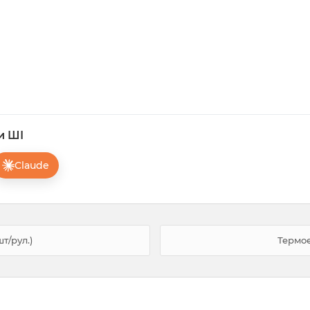
и ШІ
Claude
т/рул.)
Термое