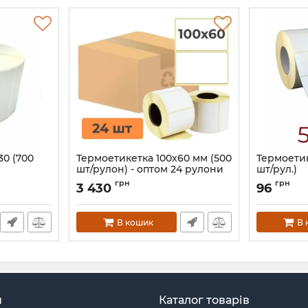
30 (700
Термоетикетка 100x60 мм (500
Термоетик
шт/рулон) - оптом 24 рулони
шт/рул.)
Артикул:
974
Артикул:
595
грн
грн
3 430
96
В кошик
В 
н
Каталог товарів