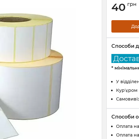
40
грн
До
Способи д
Доставк
* мінімаль
У відділе
Кур'єром
Самовиві
Способи о
Оплата н
Оплата на