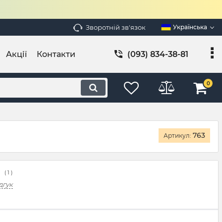
Зворотній зв'язок
Українська
Акції
Контакти
(093) 834-38-81
0
763
Артикул:
(
1
)
дгук