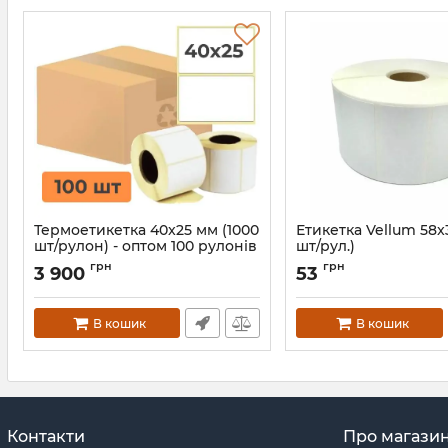
Термоетикетка 40x25 мм (1000
Етикетка Vellum 58x
шт/рулон) - оптом 100 рулонів
шт/рул.)
Артикул:
969
Артикул:
843
грн
грн
3 900
53
В кошик
В кошик
Контакти
Про магази