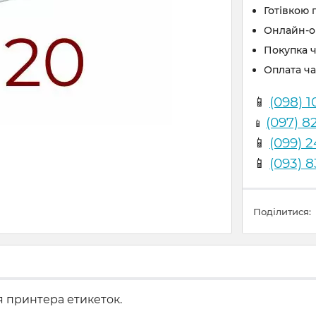
Готівкою 
Онлайн-оп
Покупка 
Оплата ч
📱
(098) 1
(097) 8
📱
📱
(099) 
📱
(093) 
Поділитися:
я принтера етикеток.