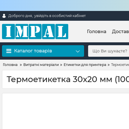
Доброго дня,
увійдіть в особистий кабінет
Головна
Достав
Каталог товарів
Головна
Витратні матеріали
Етикетки для принтера
Термоетик
Термоетикетка 30х20 мм (100