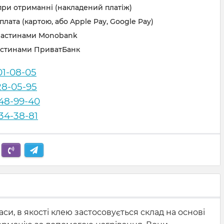
при отриманні (накладений платіж)
лата (картою, або Apple Pay, Google Pay)
частинами Monobank
астинами ПриватБанк
01-08-05
28-05-95
248-99-40
834-38-81
и, в якості клею застосовується склад на основі