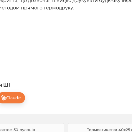
окриття, що дозволяє швидко друкувати будь-яку ін
методом прямого термодруку.
и ШІ
Claude
 оптом 50 рулонів
Термоетикетка 40x25 м