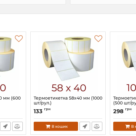
0 мм (600
Термоетикетка 58х40 мм (1000
Термоетик
шт/рул.)
(500 шт/ру
Артикул:
598
Артикул:
60
грн
грн
133
298
В кошик
В 