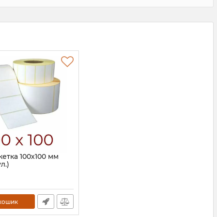
етка 100х100 мм
л.)
4
кошик