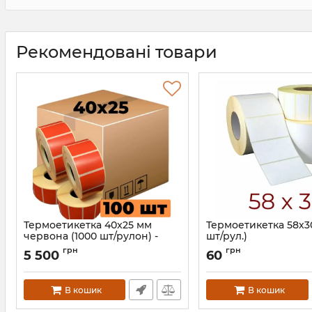
Рекомендовані товари
Термоетикетка 40x25 мм
Термоетикетка 58х3
червона (1000 шт/рулон) -
шт/рул.)
оптом 100 рулонів
Артикул:
599
грн
грн
5 500
60
Артикул:
1059
В кошик
В кошик