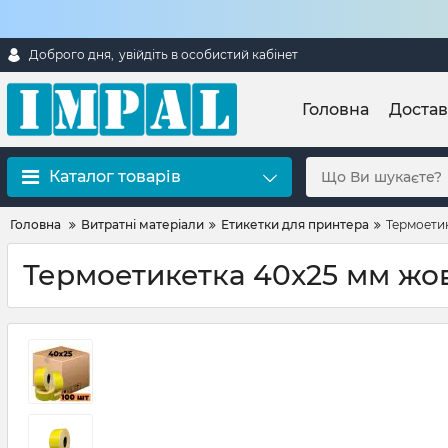
Доброго дня,
увійдіть в особистий кабінет
Головна
Достав
Каталог товарів
Головна
Витратні матеріали
Етикетки для принтера
Термоетик
Термоетикетка 40x25 мм жовт