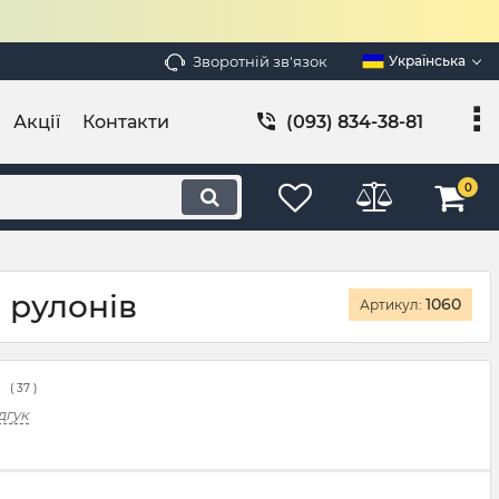
Зворотній зв'язок
Українська
Акції
Контакти
(093) 834-38-81
0
 рулонів
1060
Артикул:
(
37
)
дгук