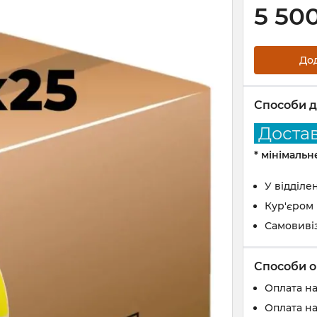
5 50
До
Способи д
Доставк
* мінімаль
У відділе
Кур'єром
Самовиві
Способи о
Оплата н
Оплата на