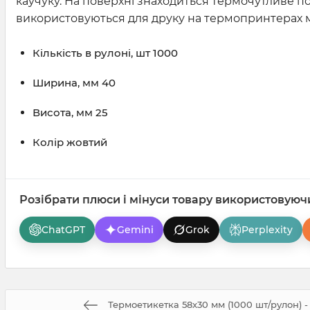
каучуку. На поверхні знаходиться термочутливе п
використовуються для друку на термопринтерах 
Кількість в рулоні, шт 1000
Ширина, мм 40
Висота, мм 25
Колір жовтий
Розібрати плюси і мінуси товару використовуюч
ChatGPT
Gemini
Grok
Perplexity
Термоетикетка 58x30 мм (1000 шт/рулон) -