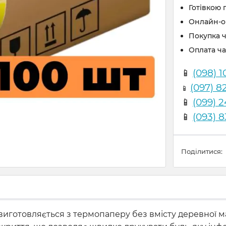
Готівкою 
Онлайн-оп
Покупка 
Оплата ч
📱
(098) 1
(097) 8
📱
📱
(099) 
📱
(093) 
Поділитися:
иготовляється з термопаперу без вмісту деревної мас