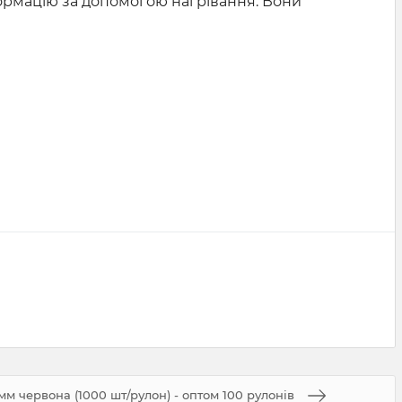
формацію за допомогою нагрівання. Вони
м червона (1000 шт/рулон) - оптом 100 рулонів