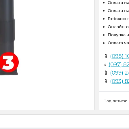
Оплата н
Оплата на
Готівкою 
Онлайн-оп
Покупка 
Оплата ч
📱
(098) 1
(097) 8
📱
📱
(099) 
📱
(093) 
Поділитися: