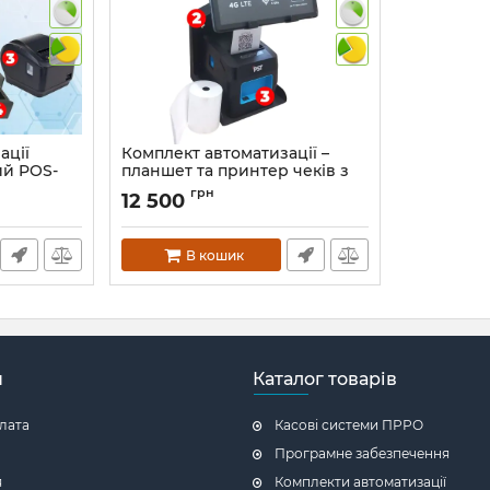
ації
Комплект автоматизації –
ий POS-
планшет та принтер чеків з
еків,
підставкою
грн
12 500
, грошова
Артикул:
1287
В кошик
н
Каталог товарів
плата
Касові системи ПРРО
Програмне забезпечення
я
Комплекти автоматизації