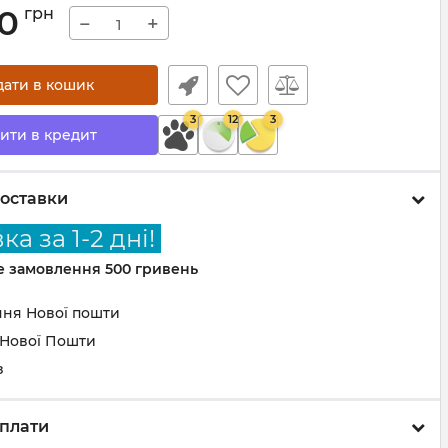
00
грн
−
+
дати в кошик
3
12
3
ити в кредит
оставки
а за 1-2 дні!
не замовлення 500 гривень
ння Нової пошти
 Нової Пошти
з
плати