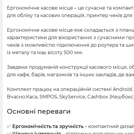
Ергономічне касове місце – це сучасне та компакт
для обліку та касових операцій, принтер чеків дл
Ергономічне касове місце яке складається з планше
характеристики для вікористання з сучасними програ
чеків з можливістю підключення до роутера та ш
із металу та має вісоту 500 мм.
Завдяки продуманій конструкції касового місця, 
для кафе, барів, магазинів та інших закладів, де
Комплект працює на операційній системі Android, 
Вчасно.Каса, SMPOS, SkyService, Cashbox (Кешбокс)
Основні переваги
✅
Ергономічність та зручність
– компактний дизай
✅
Швидка інтеграція
– підтримка популярних кас