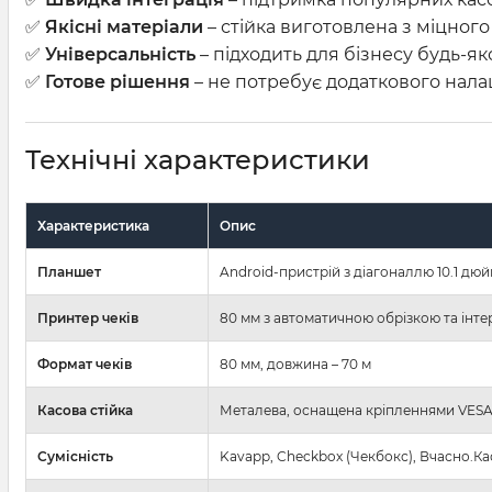
✅
Якісні матеріали
– стійка виготовлена з міцного
✅
Універсальність
– підходить для бізнесу будь-я
✅
Готове рішення
– не потребує додаткового нала
Технічні характеристики
Характеристика
Опис
Планшет
Android-пристрій з діагоналлю 10.1 дюй
Принтер чеків
80 мм з автоматичною обрізкою та інте
Формат чеків
80 мм, довжина – 70 м
Касова стійка
Металева, оснащена кріпленнями VESA
Сумісність
Kavapp, Checkbox (Чекбокс), Вчасно.Ка