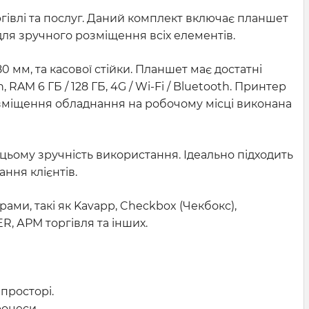
ргівлі та послуг. Даний комплект включає планшет
 для зручного розміщення всіх елементів.
 мм, та касової стійки. Планшет має достатні
AM 6 ГБ / 128 ГБ, 4G / Wi-Fi / Bluetooth. Принтер
озміщення обладнання на робочому місці виконана
цьому зручність використання. Ідеально підходить
ння клієнтів.
ми, такі як Kavapp, Checkbox (Чекбокс),
R, АРМ торгівля та інших.
просторі.
роцеси.