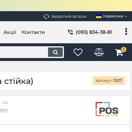
Зворотній зв'язок
Українська
Акції
Контакти
(093) 834-38-81
0
 стійка)
1207
Артикул:
(
2
)
дгук