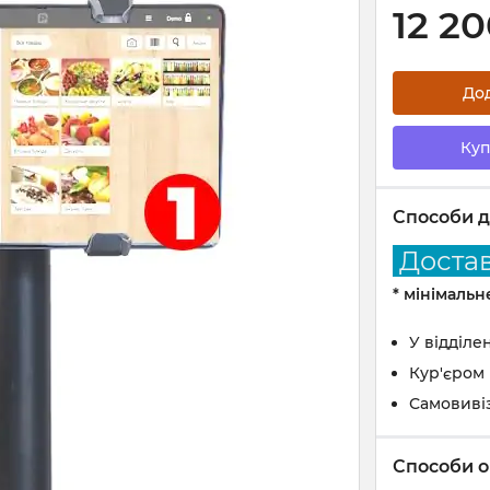
12 2
До
Куп
Способи д
Доставк
* мінімаль
У відділе
Кур'єром
Самовиві
Способи о