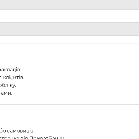
акладів:
клієнтів.
бліку.
тами.
о самовивіз.
зстрочка від ПриватБанку