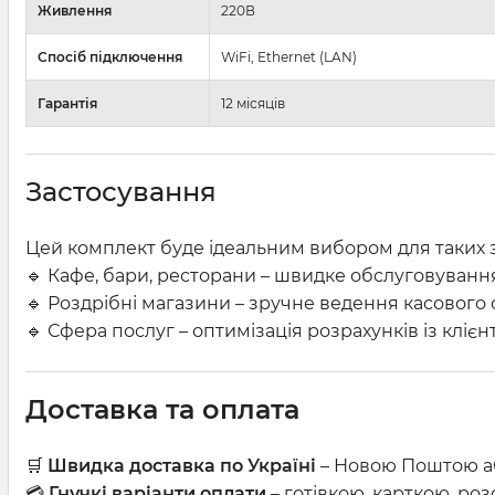
Живлення
220В
Спосіб підключення
WiFi, Ethernet (LAN)
Гарантія
12 місяців
Застосування
Цей комплект буде ідеальним вибором для таких з
🔹 Кафе, бари, ресторани – швидке обслуговування 
🔹 Роздрібні магазини – зручне ведення касового о
🔹 Сфера послуг – оптимізація розрахунків із клієн
Доставка та оплата
🛒
Швидка доставка по Україні
– Новою Поштою аб
💳
Гнучкі варіанти оплати
– готівкою, карткою, ро