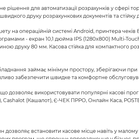
не рішення для автоматизації розрахунків у сфері то
я швидкого друку розрахункових документів та стійку
ту на операційній системі Android, принтера чеків 80
мами - екран 10,1 дюйма IPS (1280x800) Multi-Touch, R
ииною друку 80 мм. Касова стійка для компактного р
обладнання займає мінімум простору, зберігаючи при 
 важливо забезпечити швидке та комфортне обслуговува
що дозволяє використовувати популярні касові програ
, Cashalot (Кашалот), Є-ЧЕК ПРРО, Онлайн Каса, POSTE
н дозволяє встановити касове місце навіть у малому 
ових програм, що спрощує впровадження у бізнес-п