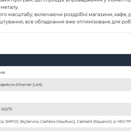
 металу.
кого масштабу, включаючи роздрібні магазини, кафе, 
штування, все обладнання вже оптимізоване для роб
мів
рфейсом Ethernet (LAN)
 100/75
са, SMPOS, SkyService, Cashbox (Кешбокс), Cashalot (Кашалот), Є-ЧЕК П