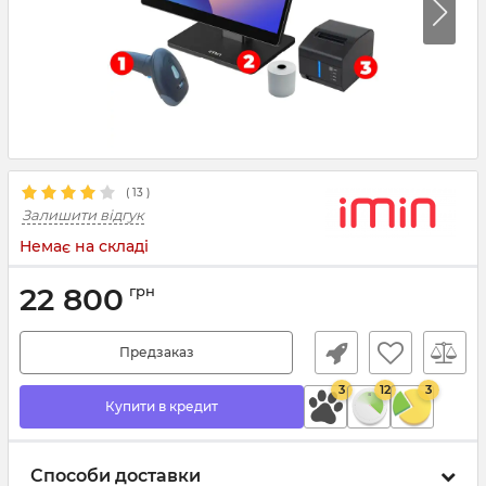
(
13
)
Залишити відгук
Немає на складі
22 800
грн
Предзаказ
3
12
3
Купити в кредит
Способи доставки