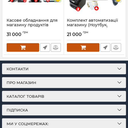
Касове обладнання для
Комплект автоматизації
магазину продуктів
магазину (Ноутбук,
(Сенсорний POS
принтер етикеток/чеків,
грн
грн
термінал, ваги, принтер
бездротовий сканер
31 000
21 000
чеків, сканер штрих-
штрих-кодів)
кодів бездротовий)
Артикул:
1210
Артикул:
1180
КОНТАКТИ
ПРО МАГАЗИН
КАТАЛОГ ТОВАРІВ
ПІДПИСКА
МИ У СОЦМЕРЕЖАХ: