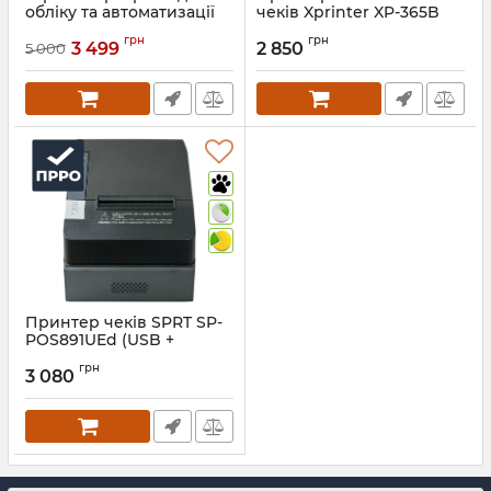
обліку та автоматизації
чеків Xprinter XP-365B
UniPro
(USB) 203 dpi
грн
грн
3 499
2 850
5 000
Артикул:
590
Артикул:
410
Принтер чеків SPRT SP-
POS891UEd (USB +
Ethernet)
грн
3 080
Артикул:
384