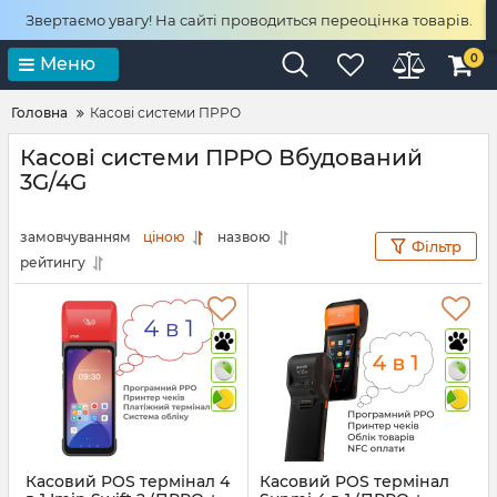
Звертаємо увагу! На сайті проводиться переоцінка товарів.
0
Меню
Головна
Касові системи ПРРО
Касові системи ПРРО Вбудований
3G/4G
замовчуванням
ціною
назвою
Фільтр
рейтингу
Касовий POS термінал 4
Касовий POS термінал