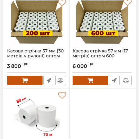
Касова стрічка 57 мм (30
Касова стрічка 57 мм (17
метрів у рулоні) оптом
метрів) оптом 600
200 рулонів
рулонів
грн
грн
3 800
6 000
Артикул:
810
Артикул:
765