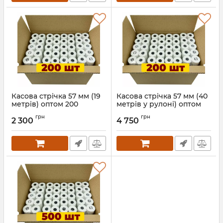
Касова стрічка 57 мм (19
Касова стрічка 57 мм (40
метрів) оптом 200
метрів у рулоні) оптом
рулонів
200 рулонів
грн
грн
2 300
4 750
Артикул:
978
Артикул:
811