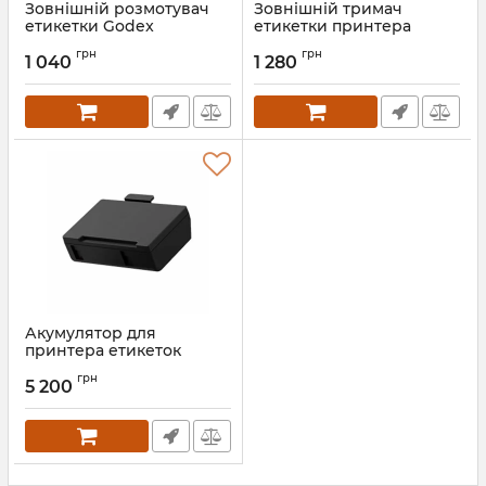
Зовнішній розмотувач
Зовнішній тримач
етикетки Godex
етикетки принтера
штрих-кодів TSC TTP-244
Артикул:
798
грн
грн
Pro, TA-210, TTP-247
1 040
1 280
Артикул:
795
Акумулятор для
принтера етикеток
Alpha-30L
грн
5 200
Артикул:
796