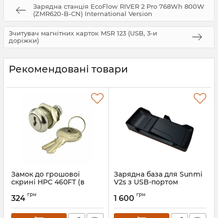
Зарядна станція EcoFlow RIVER 2 Pro 768Wh 800W
(ZMR620-B-CN) International Version
Зчитувач магнітних карток MSR 123 (USB, 3-и
доріжки)
Рекомендовані товари
Замок до грошової
Зарядна база для Sunmi
скрині НРС 460FT (в
V2s з USB-портом
комплекті з ключами)
Артикул:
788
грн
грн
324
1 600
Артикул:
779