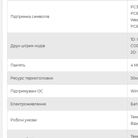
PC3
PC
Підтримка символів
Wes
PC8
1D:
Друк штрих-кодів
CO
2D:
Пам'ять
4 M
Ресурс термоголовки
50
к
Підтримувані ОС
Win
Електроживлення
Бат
Тем
Робочі умови
Від
Тем