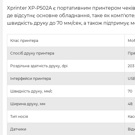
Xprinter XP-P502A є портативним принтером чеків, 
де відсутнє основне обладнання, таке як комп'ю
швидкість друку до 70 мм/сек, а також підтримує м
Клас принтера
Моб
Спосіб друку принтера
Пря
Роздільна здатність друку, dpi
203
Інтерфейси принтера
USB
Швидкість друку, мм/с
70
Ширина друку, мм
48
Тип носія
Кас
Датчики
Від