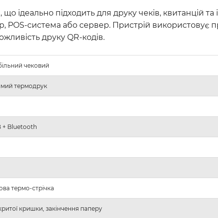
що ідеально підходить для друку чеків, квитанцій та 
тер, POS-система або сервер. Пристрій використову
ожливість друку QR-кодів.
ільний чековий
мий термо
друк
 + Bluetooth
ова термо-стрічка
критої кришки, закінчення паперу