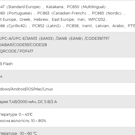
47（Standard Europe）、Katakana、PC850（Multilingual）、
860（Portuguese）、PC863（Canadian-French）、PC865（Nordic）、
t Europe、Greek、Hebrew、East Europe、Iran、WPC1252、
66（Cyrillic#2）、PC852（Latin2）、PC858、IranII、Latvian、Arabic、PT1
 UPC-A/UPC-E/JAN13（EAN13）/JAN8（EAN8）/CODE39/ITF/
DABAR/CODE93/CODE128
 QRCODE / PDF417
B Flash
м
dows/Android/iOS/Mac/Linux
арея 7,4В/2000 мАч, DC 5 В/2 А
пература: 0～45℃
носна вологість: 10～80%
пература: -10～60 °C