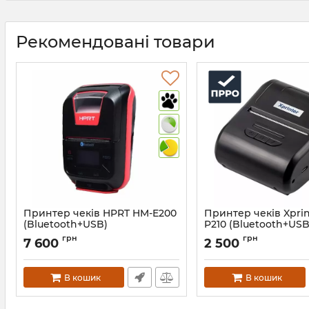
Рекомендовані товари
Принтер чеків HPRT HM-E200
Принтер чеків Xprin
(Bluetooth+USB)
P210 (Bluetooth+USB
акумулятором
Артикул:
404
грн
грн
7 600
2 500
Артикул:
402
В кошик
В кошик