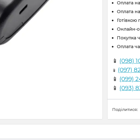
Оплата н
Оплата на
Готівкою 
Онлайн-оп
Покупка 
Оплата ч
📱
(098) 1
(097) 8
📱
📱
(099) 
📱
(093) 
Поділитися: