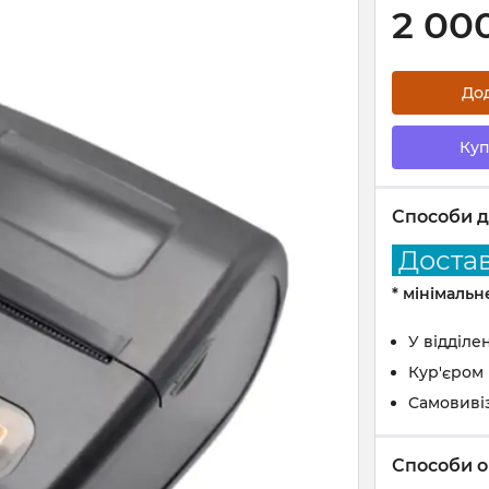
2 00
До
Куп
Способи д
Доставк
* мінімаль
У відділе
Кур'єром
Самовиві
Способи о