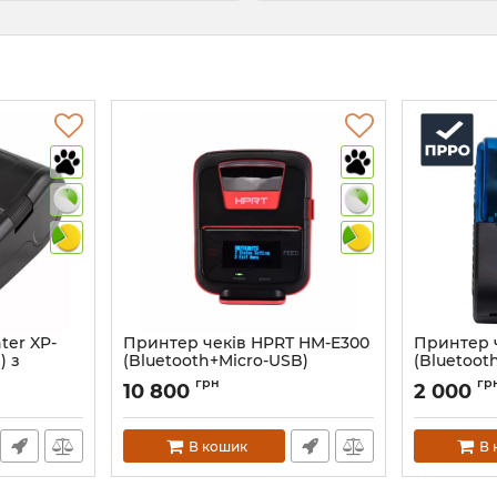
ter XP-
Принтер чеків HPRT HM-E300
Принтер 
) з
(Bluetooth+Micro-USB)
(Bluetoot
Артикул:
405
Артикул:
401
грн
гр
10 800
2 000
В кошик
В 