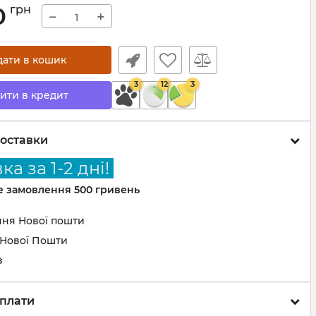
0
грн
−
+
дати в кошик
3
12
3
ити в кредит
оставки
а за 1-2 дні!
не замовлення 500 гривень
ння Нової пошти
 Нової Пошти
з
плати