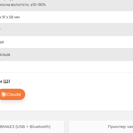
носна вологість: ≤10~90%
х 91 х 58 мм
г
ай
ісяців
и ШІ
Claude
BMAE3 (USB + Bluetooth)
Принтер чек