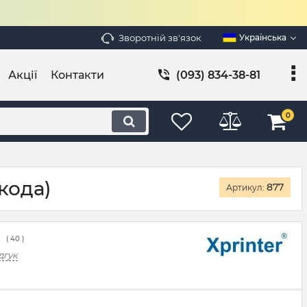
Зворотній зв'язок
Українська
Акції
Контакти
(093) 834-38-81
0
кода)
877
Артикул:
(
40
)
дгук