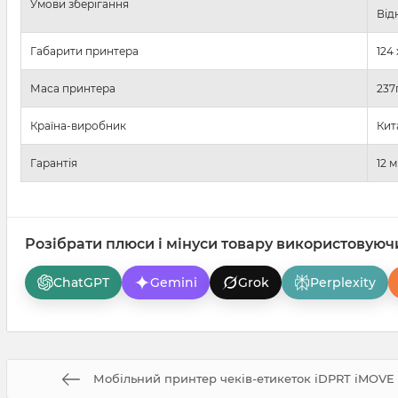
Умови зберігання
Від
Габарити принтера
124 
Маса принтера
237
Країна-виробник
Кит
Гарантія
12 м
Розібрати плюси і мінуси товару використовуюч
ChatGPT
Gemini
Grok
Perplexity
Мобільний принтер чеків-етикеток iDPRT iMOVE 