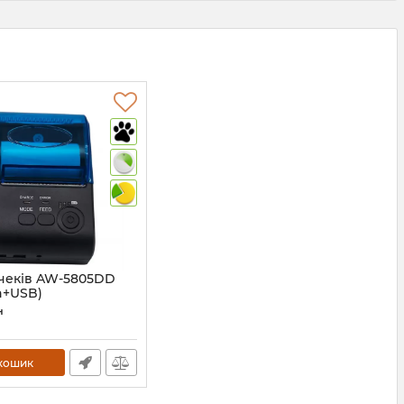
чеків AW-5805DD
h+USB)
н
кошик