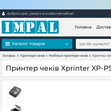
Доброго дня,
увійдіть в особистий кабінет
Головна
Достав
Каталог товарів
Головна
Принтери чеків
Мобільні принтери чеків
Принтер чек
Принтер чеків Xprinter XP-P