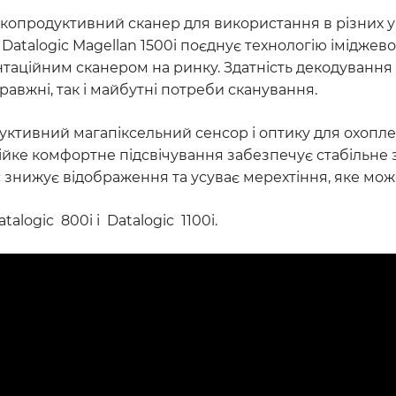
сокопродуктивний сканер для використання в різних 
г. Datalogic Magellan 1500i поєднує технологію імідж
аційним сканером на ринку. Здатність декодування ш
равжні, так і майбутні потреби сканування.
уктивний магапіксельний сенсор і оптику для охоплен
 Стійке комфортне підсвічування забезпечує стабільне 
 час знижує відображення та усуває мерехтіння, яке 
logic 800i і Datalogic 1100i.