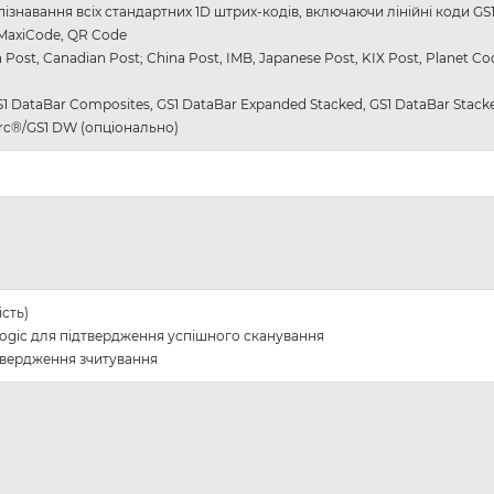
ізнавання всіх стандартних 1D штрих-кодів, включаючи лінійні коди GS
 MaxiCode, QR Code
sh Post, Canadian Post; China Post, IMB, Japanese Post, KIX Post, Planet 
S1 DataBar Composites, GS1 DataBar Expanded Stacked, GS1 DataBar Stac
arc®/GS1 DW (опціонально)
ість)
alogic для підтвердження успішного сканування
твердження зчитування