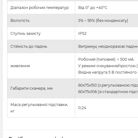
Діапазон робочих температур
Від 0° до +40°С
Вологість
5% ~ 95% (без конденсату)
Ступінь захисту
IP52
Стійкість до падінь
Витримує неодноразові падіння
Робочий (типовий): < 500 мА.
живлення
У режимі очікування/простою (
Вхідна напруга 5 В постійного 
60х75х150 (з регульованою під
Габарити сканера, мм
60х75х106 (зі стандартною під
Маса регульованої підставки,
0,24
кг