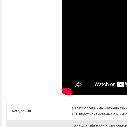
Багатоплощинна іміджева тех
Сканування
Швидкість сканування лінійних 
Залежить від роздільної здатн