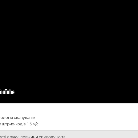
нологія сканування
штрих-кодів: 1,5 м/с
ості друку, довжини символу, кута