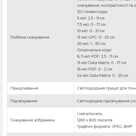
сканування, контрастності та 
1D / лінійні коди:
5 міл: 2,5 - 9 см
7,5 міл: 0 - 17 см
10 міл: 0 - 21 см
Глибина сканування
13 міл UPC: 0 - 25 см
20 міл: 1 - 30 см
Опціональні коди:
6, 5 міл PDF: 2,5 - 11 см
13 міл Data Matrix: 0 - 17 см
16 міл PDF: 0 - 2 см
24 міл Data Matrix: 0 - 25 см
Прицілювання
Світлодіодний приціл для точ
Підсвічування
Світлодіодне підсвічування з 
1 мегапіксель
Сканування зображень
1280 x 800 пікселів
Графічні формати: JPEG, BMP