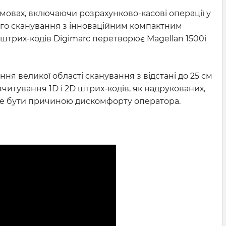
умовах, включаючи розрахунково-касові операції у
евого сканування з інноваційним компактним
трих-кодів Digimarc перетворює Magellan 1500i
ня великої області сканування з відстані до 25 см
зчитування 1D і 2D штрих-кодів, як надрукованих,
може бути причиною дискомфорту оператора.