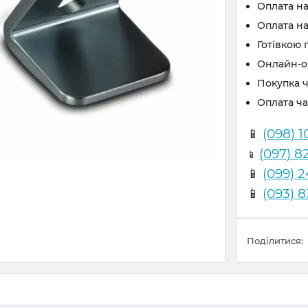
Оплата н
Оплата на
Готівкою 
Онлайн-оп
Покупка 
Оплата ч
📱
(098) 1
(097) 8
📱
📱
(099) 
📱
(093) 
Поділитися: