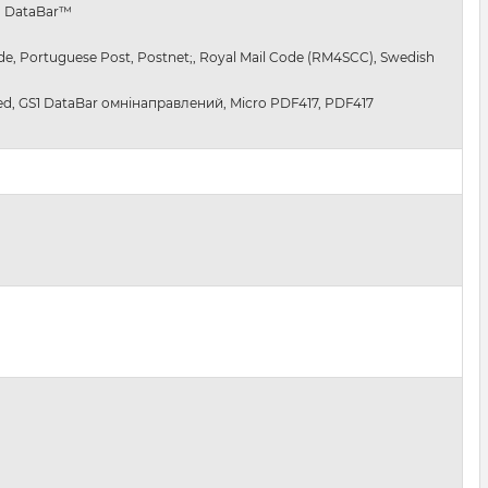
1 DataBar™
Code, Portuguese Post, Postnet;, Royal Mail Code (RM4SCC), Swedish
ked, GS1 DataBar омнінаправлений, Micro PDF417, PDF417