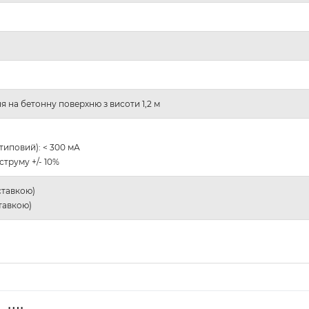
 на бетонну поверхню з висоти 1,2 м
типовий): < 300 мА
струму +/- 10%
ставкою)
ставкою)