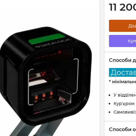
11 20
До
Куп
Способи д
Доставк
* мінімаль
У відділе
Кур'єром
Самовиві
Способи о