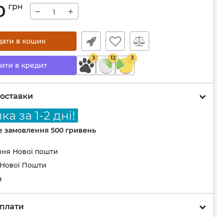
0
грн
−
+
дати в кошик
3
12
3
ити в кредит
оставки
а за 1-2 дні!
не замовлення 500 гривень
ння Нової пошти
 Нової Пошти
з
плати