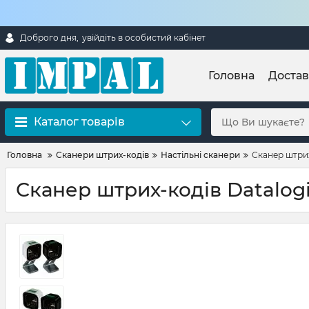
Доброго дня,
увійдіть в особистий кабінет
Головна
Достав
Каталог товарів
Головна
Сканери штрих-кодів
Настільні сканери
Сканер штрих-
Сканер штрих-кодів Datalogi