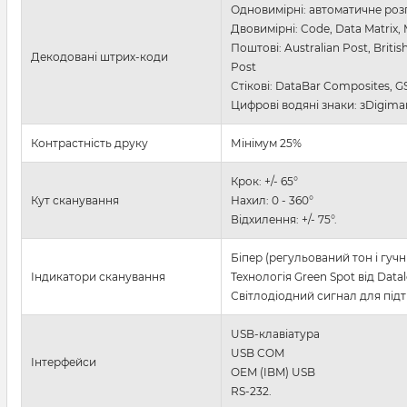
Одновимірні: автоматичне розп
Двовимірні: Code, Data Matrix,
Поштові: Australian Post, Briti
Декодовані штрих-коди
Post
Стікові: DataBar Composites, G
Цифрові водяні знаки: зDigim
Контрастність друку
Мінімум 25%
Крок: +/- 65°
Кут сканування
Нахил: 0 - 360°
Відхилення: +/- 75°.
Біпер (регульований тон і гучн
Індикатори сканування
Технологія Green Spot від Dat
Світлодіодний сигнал для під
USB-клавіатура
USB COM
Інтерфейси
OEM (IBM) USB
RS-232.