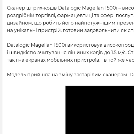
Сканер штрих-кодів Datalogic Magellan 1500i – ви
роздрібній торгівлі, фармацевтиці та сфері послу
дизайном, що робить його найпотужнішим презент
на унікальні пристрій, готовий задовольнити як сп
Datalogic Magellan 1500i використовує високопрод
і швидкістю зчитування лінійних кодів до 1.5 м/с.
так і на екранах мобільних пристроїв, і в той же
Модель прийшла на зміну застарілим сканерам Data