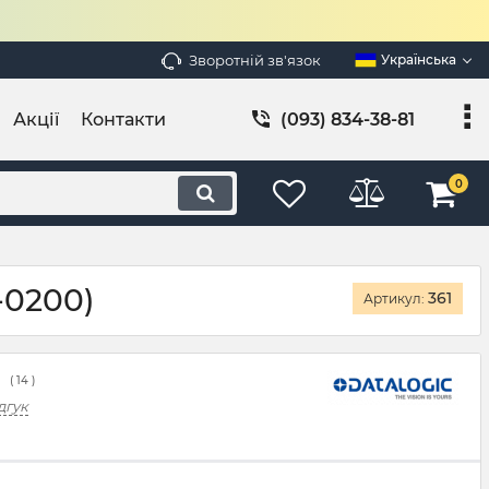
Зворотній зв'язок
Українська
Акції
Контакти
(093) 834-38-81
0
-0200)
361
Артикул:
(
14
)
дгук