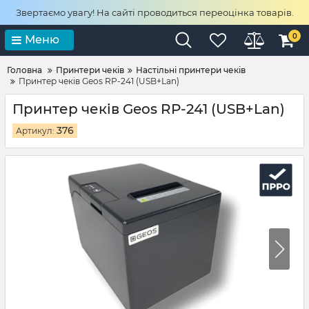
Звертаємо увагу! На сайті проводиться переоцінка товарів.
0
Меню
Головна
Принтери чеків
Настільні принтери чеків
Принтер чеків Geos RP-241 (USB+Lan)
Принтер чеків Geos RP-241 (USB+Lan)
376
Артикул: