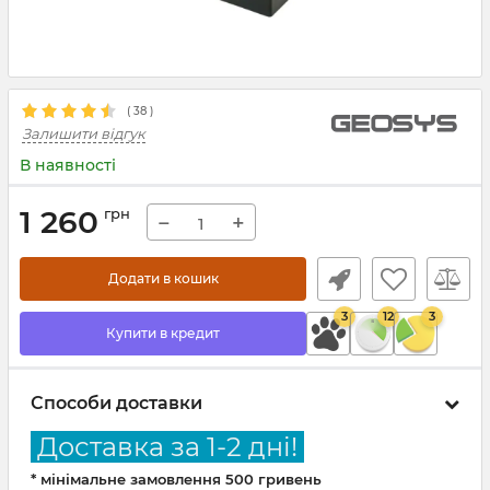
(
38
)
Залишити відгук
В наявності
1 260
грн
−
+
Додати в кошик
3
12
3
Купити в кредит
Способи доставки
Доставка за 1-2 дні!
* мінімальне замовлення 500 гривень