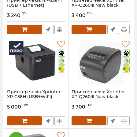
Принтер чеків RP-336Y1
Принтер чеків Xprinter
(USB + Ethernet)
XP-Q260III New black
(WiFi + USB)
Артикул:
1441
грн
грн
3 240
3 400
Артикул:
1135
Принтер чеків Xprinter
Принтер чеків Xprinter
XP-C58H (USB+WiFi)
XP-Q260III New black
(Ethernet+USB+RS232)
Артикул:
1134
грн
грн
5 000
3 700
Артикул:
1136