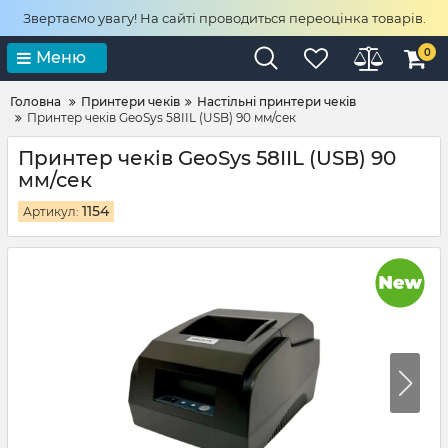
Звертаємо увагу! На сайті проводиться переоцінка товарів.
0
Меню
Головна
Принтери чеків
Настільні принтери чеків
Принтер чеків GeoSys 58IIL (USB) 90 мм/сек
Принтер чеків GeoSys 58IIL (USB) 90
мм/сек
1154
Артикул: