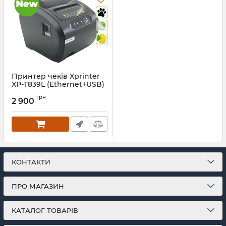
Принтер чеків Xprinter
XP-T839L (Ethernet+USB)
Артикул:
1137
грн
2 900
КОНТАКТИ
ПРО МАГАЗИН
КАТАЛОГ ТОВАРІВ