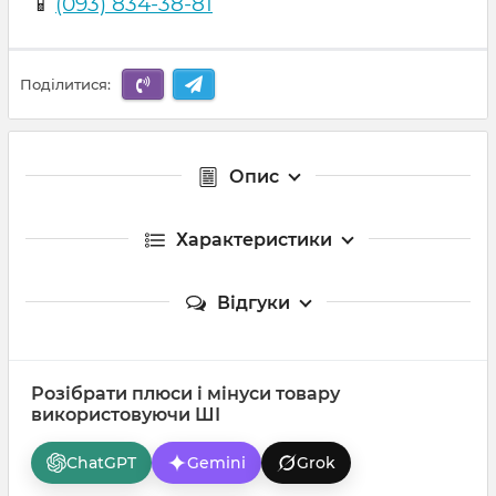
📱
(093) 834-38-81
Поділитися:
Опис
Характеристики
Відгуки
Розібрати плюси і мінуси товару
використовуючи ШІ
ChatGPT
Gemini
Grok