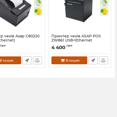
р чеків Asap C80220
Принтер чеків ASAP POS
thernet)
ZW861 USB+Ethernet
(ZW861-U-E)
382
грн
грн
4 400
Артикул:
1345
В кошик
В кошик