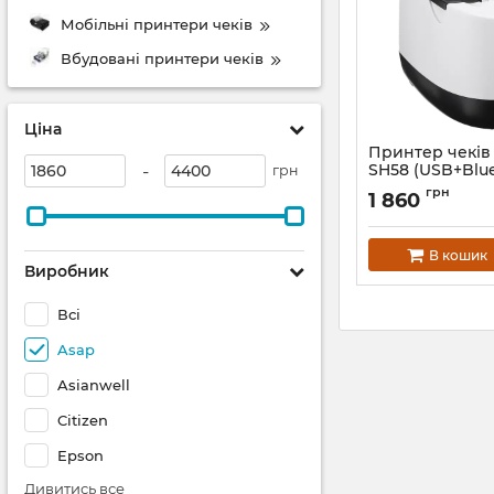
Мобільні принтери чеків
Вбудовані принтери чеків
Ціна
Принтер чеків
-
SH58 (USB+Blu
грн
Артикул:
684
грн
1 860
В кошик
Виробник
Всі
Asap
Asianwell
Citizen
Epson
Дивитись все