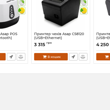
 Asap POS
Принтер чеків Asap C58120
Принте
etooth)
(USB+Ethernet)
(USB+E
Артикул:
379
Артикул:
грн
3 315
4 250
В кошик