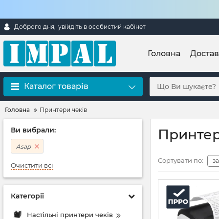
Доброго дня,
увійдіть в особистий кабінет
Головна
Достав
Каталог товарів
Головна
Принтери чеків
Ви вибрали:
Принтери
Asap
Сортувати по:
з
Очистити всі
Категорії
Настільні принтери чеків