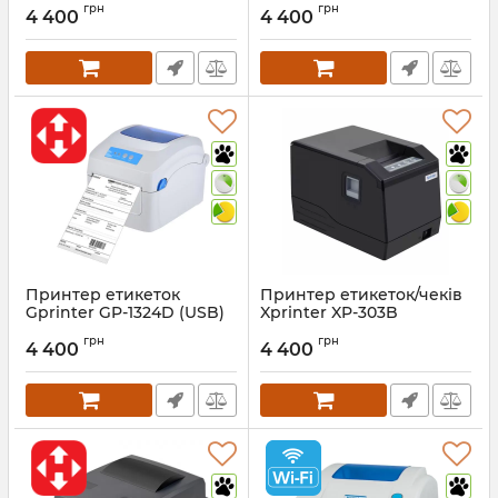
Артикул:
630
Артикул:
631
грн
грн
4 400
4 400
Принтер етикеток
Принтер етикеток/чеків
Gprinter GP-1324D (USB)
Xprinter XP-303B
(USB+RS232+Lan)
Артикул:
898
грн
грн
4 400
4 400
Артикул:
414