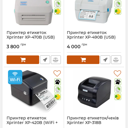
Принтер етикеток
Принтер етикеток
Xprinter XP-470B (USB)
Xprinter XP-490B (USB)
203 dpi
Артикул:
1341
грн
грн
3 800
4 000
Артикул:
1011
Принтер етикеток
Принтер етикеток/чеків
Xprinter XP-420B (WiFi +
Xprinter XP-318B
USB)
(USB+RS232+Lan)