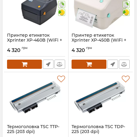
Принтер етикеток
Принтер етикеток
Xprinter XP-460B (WiFi +
Xprinter XP-450B (WiFi +
USB)
USB)
грн
грн
4 320
4 320
Артикул:
1027
Артикул:
415
Термоголовка TSC TTP-
Термоголовка TSC TDP-
225 (203 dpi)
225 (203 dpi)