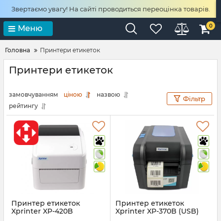
Звертаємо увагу! На сайті проводиться переоцінка товарів.
0
Меню
Головна
Принтери етикеток
Принтери етикеток
замовчуванням
ціною
назвою
Фільтр
рейтингу
Принтер етикеток
Принтер етикеток
Xprinter XP-420B
Xprinter XP-370B (USB)
(Ethernet + USB)
Артикул:
413