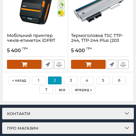
Мобільний принтер
Термоголовка TSC TTP-
чеків-етикеток iDPRT
244, TTP-244 Plus (203
iMOVE BMAE3 (USB +
dpi)
грн
грн
Bluetooth)
5 400
5 400
Артикул:
632
Артикул:
1371
« назад
1
2
3
4
5
6
7
все
вперед »
КОНТАКТИ
ПРО МАГАЗИН