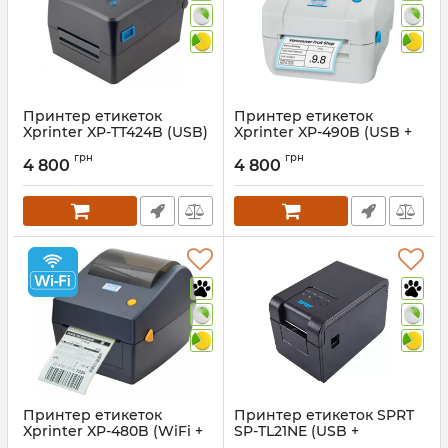
Принтер етикеток
Принтер етикеток
Xprinter XP-TT424B (USB)
Xprinter XP-490B (USB +
Wi-Fi)
Артикул:
814
грн
грн
4 800
4 800
Артикул:
1340
Принтер етикеток
Принтер етикеток SPRT
Xprinter XP-480B (WiFi +
SP-TL21NE (USB +
USB)
Ethernet)