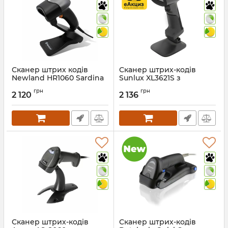
Сканер штрих кодів
Сканер штрих-кодів
Newland HR1060 Sardina
Sunlux XL3621S з
з підставкою в комплекті
підставкою (2D, USB)
грн
грн
2 120
2 136
Артикул:
737
Артикул:
1398
Сканер штрих-кодів
Сканер штрих-кодів