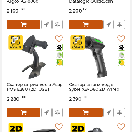
Argox AS-8060
Datalogic QuickScan
QD2200 (USB) з
Артикул:
326
грн
грн
підставкою в комплекті
2 160
2 200
Артикул:
1124
Сканер штрих-кодів Asap
Сканер штрих-кодів
POS E28U (2D, USB)
Syble XB-D60 2D Wired
промисловий
Артикул:
1192
грн
грн
2 280
2 390
Артикул:
1328