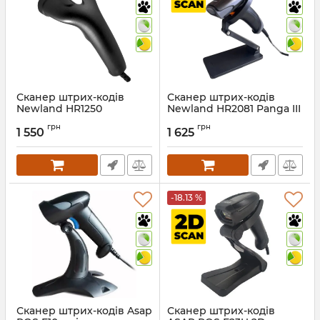
Сканер штрих-кодів
Сканер штрих-кодів
Newland HR1250
Newland HR2081 Panga III
(HR2081-V3-S0) 2D USB
Артикул:
323
грн
грн
1 550
1 625
Артикул:
1297
-18.13 %
Сканер штрих-кодів Asap
Сканер штрих-кодів