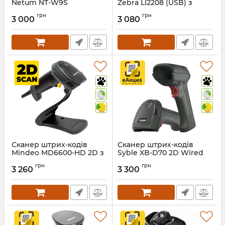
Netum NT-W9S
Zebra LI2208 (USB) з
підставкою
Артикул:
578
грн
грн
3 000
3 080
Артикул:
327
Сканер штрих-кодів
Сканер штрих-кодів
Mindeo MD6600-HD 2D з
Syble XB-D70 2D Wired
підставкою
професійний
грн
грн
3 260
3 300
Артикул:
1005
Артикул:
1329