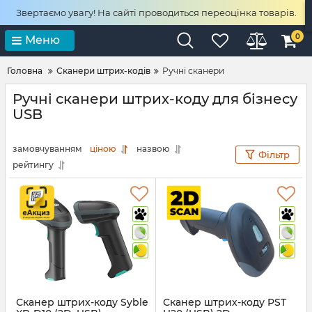
Звертаємо увагу! На сайті проводиться переоцінка товарів.
0
Меню
Головна
Сканери штрих-кодів
Ручні сканери
Ручні сканери штрих-коду для бізнесу
USB
замовчуванням
ціною
назвою
Фільтр
рейтингу
Сканер штрих-коду Syble
Сканер штрих-коду PST