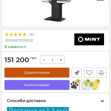
(
16
)
Залишити відгук
В наявності
151 200
грн
−
+
Додати в кошик
3
12
3
Купити в кредит
Способи доставки
Доставка за 1-2 дні!