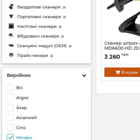
Бездротові сканери
Портативні сканери
Настільні сканери
Вбудовані сканери
Сканер штрих-
Скануючі модулі (OEM)
MD6600-HD 2D 
Артикул:
1005
грн
Прайс-чекери
3 260
В кошик
Виробник
Всі
Argox
Asap
Asianwell
Cino
Mindeo