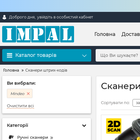
Доброго дня,
увійдіть в особистий кабінет
Головна
Достав
Каталог товарів
Головна
Сканери штрих-кодів
Ви вибрали:
Сканери
Mindeo
Сортувати по:
з
Очистити всі
Категорії
Ручні сканери