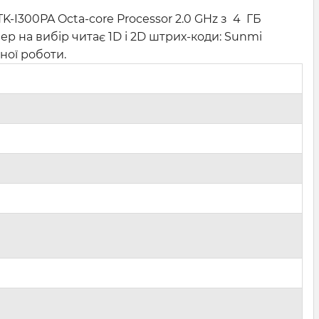
K-I300PA Octa-core Processor 2.0 GHz з 4 ГБ
р на вибір читає 1D і 2D штрих-коди: Sunmi
ної роботи.