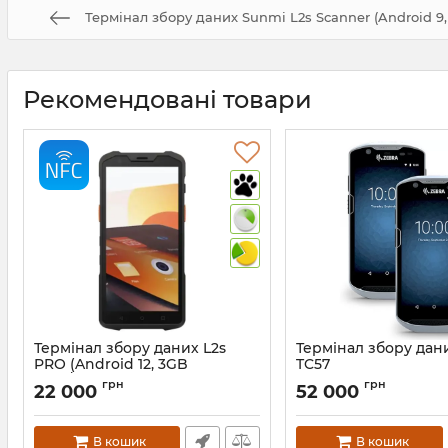
Термінал збору даних Sunmi L2s Scanner (Android 9
Рекомендовані товари
Термінал збору даних L2s
Термінал збору дан
PRO (Android 12, 3GB
TC57
RAM/32GB ROM, WiFi, BT, NFC,
Артикул:
320
грн
грн
22 000
52 000
4G, GPS)
Артикул:
815
В кошик
В кошик