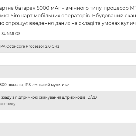
дартна батарея 5000 мАг – змінного типу, процесор MT
мка Sim карт мобільних операторів. Вбудований скане
но спрощує введення даних на складі та умовах вулич
11 SUNMI OS
PA Octa-core Processor 2.0 GHz
 800 пікселів, IPS, ємнісний мультитач
F ззаду з підтримкою сканування штрих-кодів 1D/2D
 спереду
D