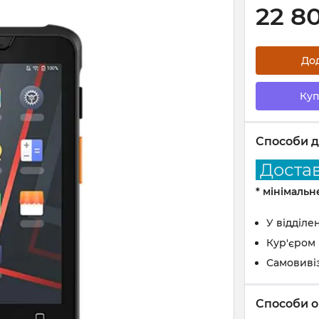
22 8
До
Куп
Способи д
Доставк
* мінімаль
У відділе
Кур'єром
Самовиві
Способи о