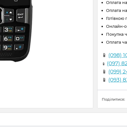
Оплата н
Оплата на
Готівкою 
Онлайн-оп
Покупка 
Оплата ч
📱
(098) 1
(097) 8
📱
📱
(099) 
📱
(093) 
Поділитися: