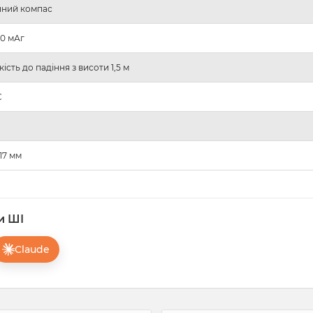
нний компас
00 мАг
йкість до падіння з висоти 1,5 м
С
 17 мм
и ШІ
Claude