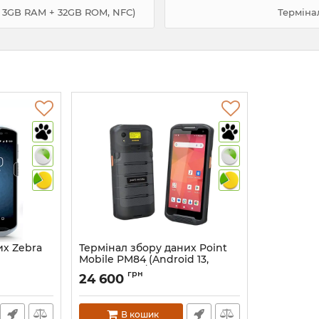
, 3GB RAM + 32GB ROM, NFC)
Терміна
их Zebra
Термінал збору даних Point
Mobile PM84 (Android 13,
пам'ять 4GB/64GB)
грн
24 600
Артикул:
1407
В кошик