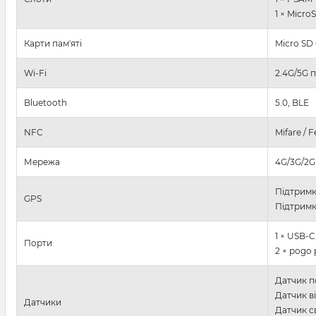
1 × Micro
Карти пам'яті
Micro SD
Wi-Fi
2.4G/5G п
Bluetooth
5.0, BLE
NFC
Mifare / F
Мережа
4G/3G/2G
Підтрим
GPS
Підтримк
1 × USB-C
Порти
2 × pogo
Датчик 
Датчик в
Датчики
Датчик с