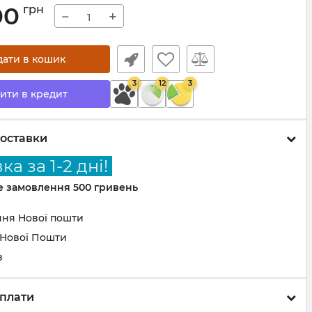
00
грн
−
+
дати в кошик
3
12
3
ити в кредит
оставки
а за 1-2 дні!
не замовлення 500 гривень
ння Нової пошти
 Нової Пошти
з
плати