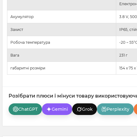
Електро
Акумулятор
3.8 V, 50
Захист
IP65, сті
Робоча температура
-20 ~ 55°
Вага
231 г
габаритні розміри
154 х 75 х
Розібрати плюси і мінуси товару використовуюч
ChatGPT
Gemini
Grok
Perplexity