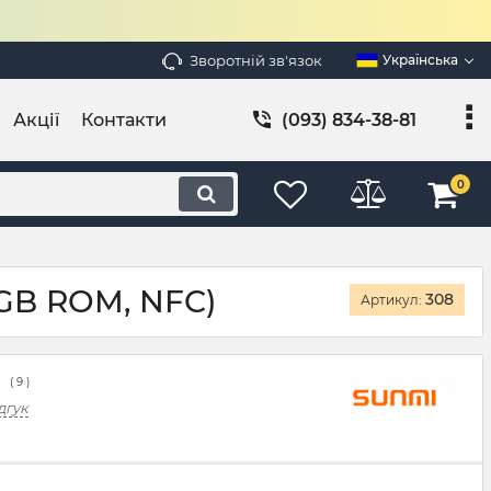
Зворотній зв'язок
Українська
Акції
Контакти
(093) 834-38-81
0
2GB ROM, NFC)
308
Артикул:
(
9
)
дгук