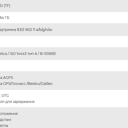
SD (TF)
 64 ГБ
ідтримка lEEE 802.11 a/b/g/n/ac
elica / ISO 14443 тип A / B IS15693
ка AGPS
а GPS/Глонасс /Beidou/Galileo
, OTG
 pin для заряджання
положення
ідстані
вітла