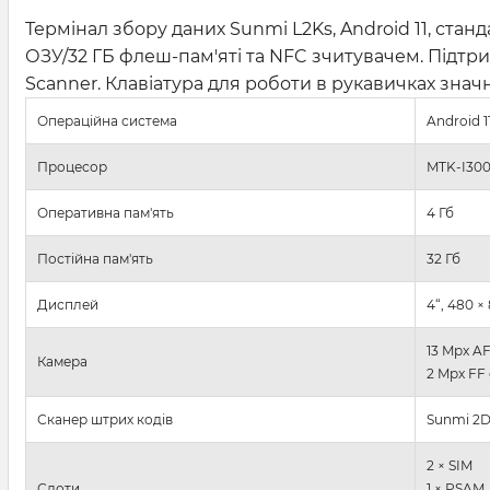
Термінал збору даних Sunmi L2Ks, Android 11, стан
ОЗУ/32 ГБ флеш-пам'яті та NFC зчитувачем. Підтри
Scanner. Клавіатура для роботи в рукавичках знач
Операційна система
Android 
Процесор
MTK-I300
Оперативна пам'ять
4 Гб
Постійна пам'ять
32 Гб
Дисплей
4“, 480 ×
13 Mpx A
Камера
2 Mpx FF
Сканер штрих кодів
Sunmi 2
2 × SIM
Слоти
1 × PSAM