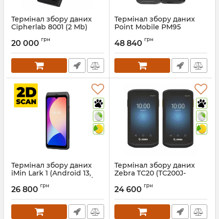
Термінал збору даних
Термінал збору даних
Cipherlab 8001 (2 Mb)
Point Mobile PM95
(PM95E31031NE06) (2D, 6"
Артикул:
561
грн
грн
FHD+, Android 13, 6/64 Гб,
20 000
48 840
Bluetooth, WiFi)
Артикул:
1411
Термінал збору даних
Термінал збору даних
iMin Lark 1 (Android 13,
Zebra TC20 (TC200J-
6.5", 2D сканер, 8 RAM/128
10C112A6)
грн
грн
ROM, Bluetooth , NFC ,
26 800
24 600
Артикул:
314
WiFi, 4G)
Артикул:
1203