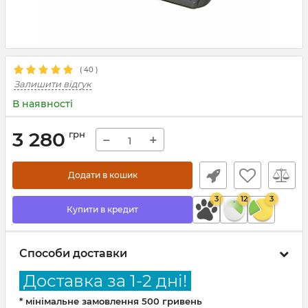
(
40
)
Залишити відгук
В наявності
3 280
грн
−
+
Додати в кошик
3
12
3
Купити в кредит
Способи доставки
Доставка за 1-2 дні!
* мінімальне замовлення 500 гривень