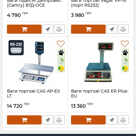
Ваги підвісні Дніпровес
Ваги торгові Vagar VP-15
(Camry) ВТД-ОСЕ
(порт RS232)
Артикул:
498
Артикул:
587
грн
грн
4 790
3 980
Ваги торгові CAS AP-EX
Ваги торгові CAS ER Plus-
LT
EU
Артикул:
512
Артикул:
514
грн
грн
14 720
13 360