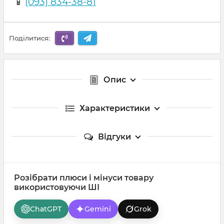
📱
(093) 834-38-81
Поділитися:
Опис
Характеристики
Відгуки
Розібрати плюси і мінуси товару
використовуючи ШІ
ChatGPT
Gemini
Grok