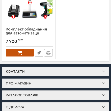
Комплект обладнання
для автоматизації
торгівлі (ваги
грн
торгівельні, принтер
7 700
чеків, сканер штрих-
кодів бездротовий)
Артикул:
1396
КОНТАКТИ
ПРО МАГАЗИН
КАТАЛОГ ТОВАРІВ
ПІДПИСКА