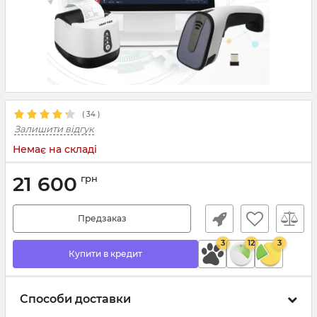
(
34
)
Залишити відгук
Немає на складі
21 600
грн
Предзаказ
3
12
3
Купити в кредит
Способи доставки