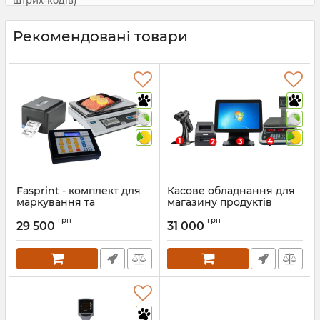
Рекомендовані товари
Fasprint - комплект для
Касове обладнання для
маркування та
магазину продуктів
фасування вагового
(Сенсорний POS
грн
грн
товару з друком
термінал, ваги, принтер
29 500
31 000
етикетки
чеків, сканер штрих-
кодів бездротовий)
Артикул:
1359
Артикул:
1180