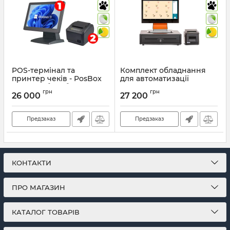
POS-термінал та
Комплект обладнання
принтер чеків - PosBox
для автоматизації
(2 set) набір обладнання
Ресторану
грн
грн
для автоматизації
26 000
27 200
Артикул:
272
Артикул:
1031
Предзаказ
Предзаказ
КОНТАКТИ
ПРО МАГАЗИН
КАТАЛОГ ТОВАРІВ