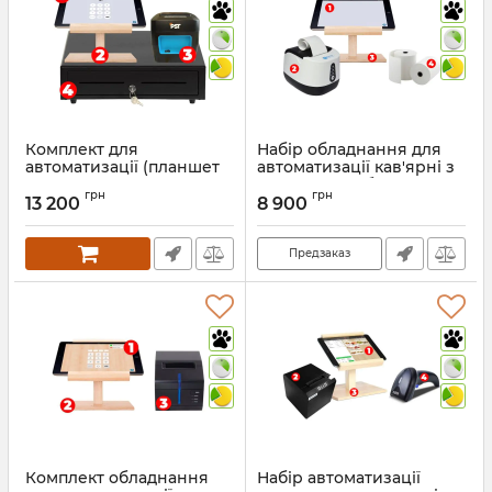
Комплект для
Набір обладнання для
автоматизації (планшет
автоматизації кав'ярні з
10,1 дюймів, підставка,
програмою обліку
грн
грн
принтер чеків, грошова
13 200
8 900
Артикул:
705
скринька)
Артикул:
1303
Предзаказ
Комплект обладнання
Набір автоматизації