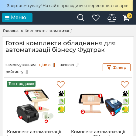
Звертаємо увагу! На сайті проводиться переоцінка товарів.
0
Меню
Головна
Комплекти автоматизації
Готові комплекти обладнання для
автоматизації бізнесу Фудтрак
замовчуванням
ціною
назвою
Фільтр
рейтингу
Топ продажів
Комплект автоматизації
Комплект автоматизації