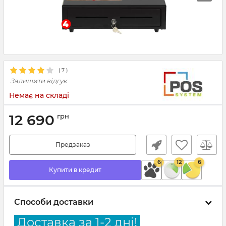
(
7
)
Залишити відгук
Немає на складі
12 690
грн
Предзаказ
6
12
6
Купити в кредит
Способи доставки
Доставка за 1-2 дні!