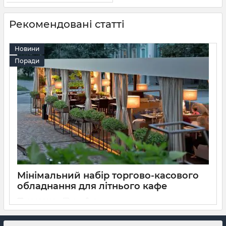
Рекомендовані статті
Новини
Поради
Мінімальний набір торгово-касового
обладнання для літнього кафе
05 06 2025
0
5 хвилин
Літнє кафе — це чудовий спосіб організувати сезонний
бізнес, який користується великим попитом у теплу пору