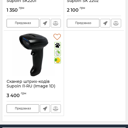
Supoin SK2201
Supoin SK 2202
Артикул:
322
Артикул:
324
грн
грн
1 350
2 100
Предзаказ
Предзаказ
Сканер штрих-кодів
Supoin I1-RU (Image 1D)
Артикул:
733
грн
3 400
Предзаказ