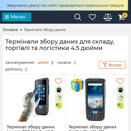
Звертаємо увагу! На сайті проводиться переоцінка товарів.
0
Меню
Головна
Термінали збору даних
Термінали збору даних для складу,
торгівлі та логістики 4.5 дюйми
замовчуванням
ціною
назвою
Фільтр
рейтингу
Термінал збору даних
Термінал збору даних