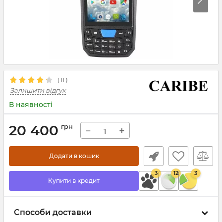
(
11
)
Залишити відгук
В наявності
20 400
грн
−
+
Додати в кошик
3
12
3
Купити в кредит
Способи доставки