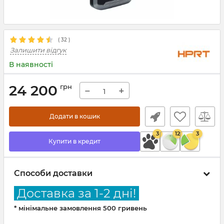
(
32
)
Залишити відгук
В наявності
24 200
грн
−
+
Додати в кошик
3
12
3
Купити в кредит
Способи доставки
Доставка за 1-2 дні!
* мінімальне замовлення 500 гривень