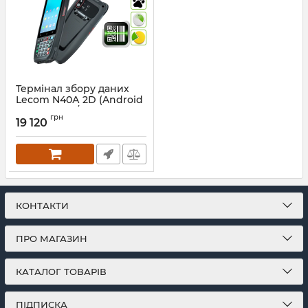
Термінал збору даних
Lecom N40А 2D (Android
10, 2Gb RAM/16Gb ROM,
грн
Bluetooth + Wi-Fi + 4G +
19 120
GPS + NFC)
КОНТАКТИ
ПРО МАГАЗИН
КАТАЛОГ ТОВАРІВ
ПІДПИСКА