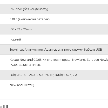
5% - 95% (без конденсату)
330 г (включаючи батарею)
166 x 73 x 26 мм
чорний
Термінал, Акумулятор, Адаптер змінного струму, Кабель USB
Кредл Newland CD65, 4х слотовий кредл Newland, Батарея Newla
PC65, Захисна плівка
Вхід: AC 110 – 240 В, 50 – 60 Гц; Вихід: DC 5, 2 A
Newland (Китай)
и ШІ