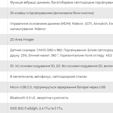
Функція вібрації, динамік, багатобарвне світлодіодне підсвічува
30 клавіш з підсвічуванням (включаючи бічні кнопки)
Управління основними даними (MDM): Ndevor, SOTI, Airwatch; Емул
налаштування: Ndevor
2D Area Imager
Датчик сканера: CMOS 1280 x 960; Підсвічування: Білий світлодіо
друку: 25%; Бічний нахил: 360 °; Горизонтальне поле огляду: 49,5
1D: Усі основні кодування 1D; 2D: Всі основні кодування 2D, вклю
8 мегапікселів, автофокус, світлодіодний спалах
Micro-USB 2.0, підтримується заряджання батареї через USB
Bluetooth 5.0 LE, зворотна сумісність
IEEE 802.11 a/b/g/n, 2,4 ГГц та 5 ГГц