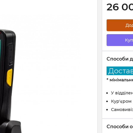
26 0
До
Куп
Способи д
Доставк
* мінімаль
У відділе
Кур'єром
Самовиві
Способи о