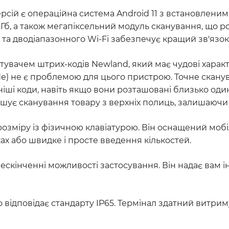
сій є операційна система Android 11 з встановленим
8 Гб, а також мегапіксельний модуль сканування, що 
4G та дводіапазонного Wi-Fi забезпечує кращий зв'яз
увачем штрих-кодів Newland, який має чудові характ
de) не є проблемою для цього пристрою. Точне скану
іші коди, навіть якщо вони розташовані близько оди
шує сканування товару з верхніх полиць, залишаючи 
озміру із фізичною клавіатурою. Він оснащений мобі
х або швидке і просте введення кількостей.
скінченні можливості застосування. Він надає вам і
відповідає стандарту IP65. Термінал здатний витрим