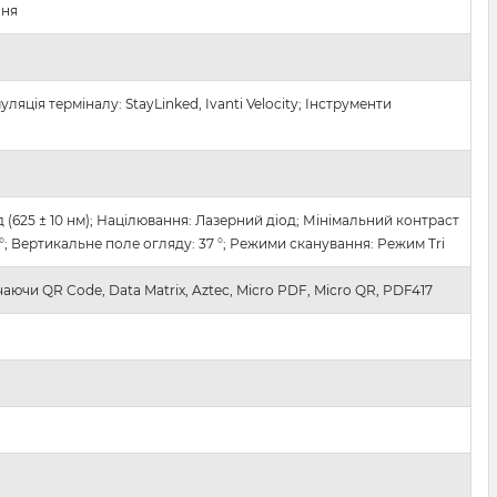
ння
яція терміналу: StayLinked, Ivanti Velocity; Інструменти
д (625 ± 10 нм); Націлювання: Лазерний діод; Мінімальний контраст
 °; Вертикальне поле огляду: 37 °; Режими сканування: Режим Tri
чаючи QR Code, Data Matrix, Aztec, Micro PDF, Micro QR, PDF417