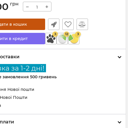
00
грн
−
+
дати в кошик
3
12
3
ити в кредит
оставки
а за 1-2 дні!
не замовлення 500 гривень
ння Нової пошти
 Нової Пошти
з
плати