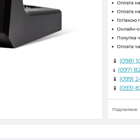
Оплата н
Оплата на
Готівкою 
Онлайн-оп
Покупка 
Оплата ч
📱
(098) 1
(097) 8
📱
📱
(099) 
📱
(093) 
Поділитися: