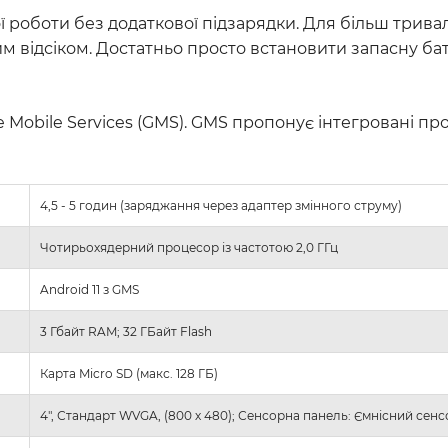
ї роботи без додаткової підзарядки. Для більш трив
им відсіком. Достатньо просто встановити запасну б
obile Services (GMS). GMS пропонує інтегровані прогр
4,5 - 5 годин (заряджання через адаптер змінного струму)
Чотирьохядерний процесор із частотою 2,0 ГГц
Android 11 з GMS
3 Гбайт RAM; 32 ГБайт Flash
Карта Micro SD (макс. 128 ГБ)
4", Стандарт WVGA, (800 х 480); Сенсорна панель: Ємнісний сен