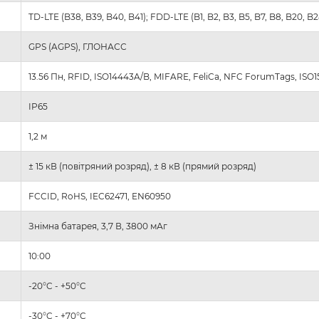
TD-LTE (B38, B39, B40, B41); FDD-LTE (B1, B2, B3, B5, B7, B8, B20, B28
GPS (AGPS), ГЛОНАСС
13.56 Пн, RFID, ISO14443A/B, MIFARE, FeliCa, NFC ForumTags, ISO1
IP65
1,2 м
± 15 кВ (повітряний розряд), ± 8 кВ (прямий розряд)
FCCID, RoHS, IEC62471, EN60950
Знімна батарея, 3,7 В, 3800 мАг
10:00
-20°C - +50°C
-30°C - +70°C