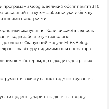
и програмами Google, великий обсяг пам'яті 3 Гб
розташований під кутом, забезпечуючи більшу
ок з іншими пристроями.
еристики сканування. Коди високої щільності,
вання кодів забезпечує технологія
н до одного. Скануючий модуль MT65 Beluga
екран і клавіатуру видимими для оператора.
льним комп'ютером, що підходить для різних
нструменти захисту даних та адміністрування,
увати щоденні удари та падіння на тверду