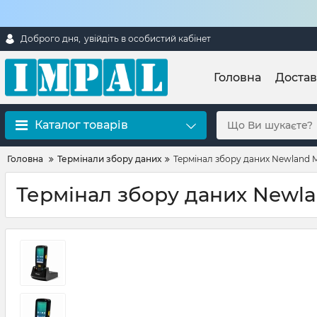
Доброго дня,
увійдіть в особистий кабінет
Головна
Достав
Каталог товарів
Головна
Термінали збору даних
Термінал збору даних Newland M
Термінал збору даних Newla