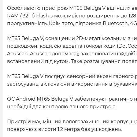
Особливістю пристрою MT65 Beluga V від інших вер
RAM / 32 Гб Flash з можливістю розширення до 12
продуктивність. Крім того, підтримка Bluetooth, 
MT65 Beluga V, оснащений 2D-мегапіксельним зчит
пошкоджені коди, складові та точкові коди (DotCo
Acuscan. Acuscan допомагає захоплювати найдрібн
встановлений під кутом. Таке розташування полег
MT65 Beluga V поєднує сенсорний екран гарного р
застосувань, включаючи використання в рукавичка
ОС Android MT65 Beluga V забезпечує практично не
необхідні для контролю вашого пристрою.
Пристрій має міцний вологозахищений корпус, що 
поверхню з висоти 1,2 метра без ушкоджень.