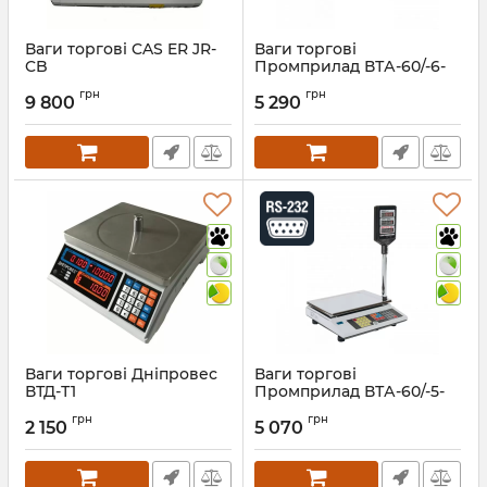
Ваги торгові CAS ER JR-
Ваги торгові
CB
Промприлад ВТА-60/-6-
AC
Артикул:
515
грн
грн
9 800
5 290
Артикул:
476
Ваги торгові Дніпровес
Ваги торгові
ВТД-Т1
Промприлад ВТА-60/-5-
AC
Артикул:
491
грн
грн
2 150
5 070
Артикул:
477