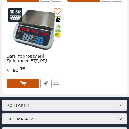
Ваги торговельні
Дніпровес ВТД-РД1 з
RS232 портом
грн
4 150
Артикул:
1166
КОНТАКТИ
ПРО МАГАЗИН