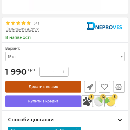
(
3
)
Залишити відгук
В наявності
Варіант:
15 кг
1 990
грн
−
+
Додати в кошик
3
12
3
Купити в кредит
Способи доставки