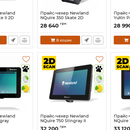
Newland
Прайс-чекер Newland
Прайс-
e II 2D
NQuire 350 Skate 2D
YuXin P
-SL) (Android
(NQUIRE351PRW-7C)
TFT LCD
грн
28 640
28 99
 4 / 64 ГБ,
GB/ SS
Артикул:
623
, USB , Micro
Scanne
, GPIO, 4G)
Артикул:
В кошик
Newland
Прайс-чекер Newland
Прайс-
ngray
NQuire 750 Stingray II
NQuire 
P)
(NQUIRE700-W4-SL) (Android
(NQUIR
грн
32 200
33 12