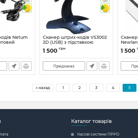
кодів Netum
Сканер штрих-кодів VS3002
Сканер
отовий
2D (USB) з підставкою
Newlan
сканув
Артикул:
1048
грн
1 500
1 500
паспорт
Артикул:
Предзаказ
Пр
« назад
1
2
3
4
5
н
Каталог товарів
плата
Касові системи ПРРО