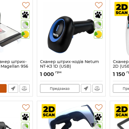
анер штрих-
Сканер штрих-кодів Netum
Сканер
 Magellan 956
NT-K3 1D (USB)
2D (US
Data Matrix та
Артикул:
841
Артикул:
грн
г
1 000
1 150
Предзаказ
Пр