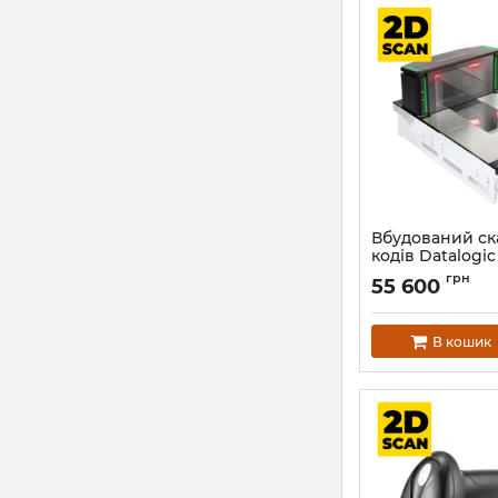
Вбудований ск
кодів Datalogic
(2D - QR Code, 
грн
55 600
PDF417)
Артикул:
1377
В кошик