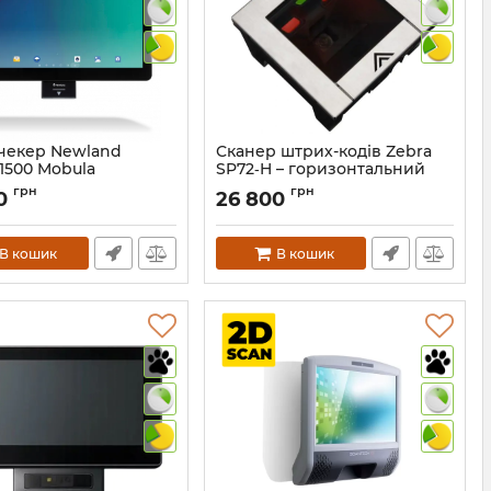
чекер Newland
Сканер штрих-кодів Zebra
1500 Mobula
SP72‑H – горизонтальний
E1500PRW-7C)
одноплощинний
грн
грн
00
26 800
626
Артикул:
1267
В кошик
В кошик