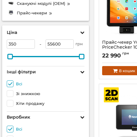
Скануючі модулі (OEM)
Прайс-чекери
Ціна
Прайс-чекер Y
-
грн
PriceChecker 10
LCD, Linux Debi
грн
22 990
GB/ Flash 64 G
Scanner)
Артикул:
1429
В кошик
Інші фільтри
Всі
Зі знижкою
Хіти продажу
Виробник
Всі