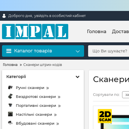
Доброго дня,
увійдіть в особистий кабінет
Головна
Достав
Каталог товарів
Головна
Сканери штрих-кодів
Категорії
Сканери
Ручні сканери
Сортувати по:
з
Бездротові сканери
Портативні сканери
Настільні сканери
Вбудовані сканери