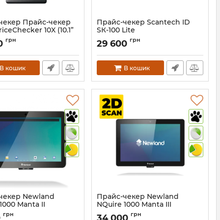
чекер Прайс-чекер
Прайс-чекер Scantech ID
riceChecker 10X (10.1”
SК-100 Lite
, Intel Core i5, RAM 4
Артикул:
659
грн
грн
0
29 600
D 64 GB, 2D Image
r)
1431
В кошик
В кошик
чекер Newland
Прайс-чекер Newland
1000 Manta II
NQuire 1000 Manta III
E1000PRW-2C)
(NQUIRE1000-W4-SL)
грн
грн
0
34 000