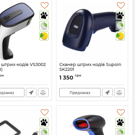
 штрих-кодів VS3002
Сканер штрих-кодів Supoin
B)
SK2201
1047
Артикул:
322
рн
грн
1 350
едзаказ
Предзаказ