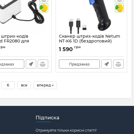
 штрих-кодів
Сканер штрих-кодів Netum
d FR2080 для
NT-K6 1D (бездротовий)
ання QR кодів в
Артикул:
871
грн
грн
1 590
ах та довідках
357
едзаказ
Предзаказ
6
все
вперед »
Підписка
Отримуйте тільки корисні статті!